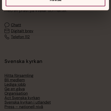
Akut samtals- och krisstöd. Prata eller chatta anonymt
med en präst på kvällar och nätter.
Chatt
Digitalt brev
Telefon 112
Svenska kyrkan
Hitta församling
Bli medlem
Lediga jobb
Ge en gåva
Organisation
Act Svenska kyrkan
Svenska kyrkan i utlandet
Press – nationell nivå