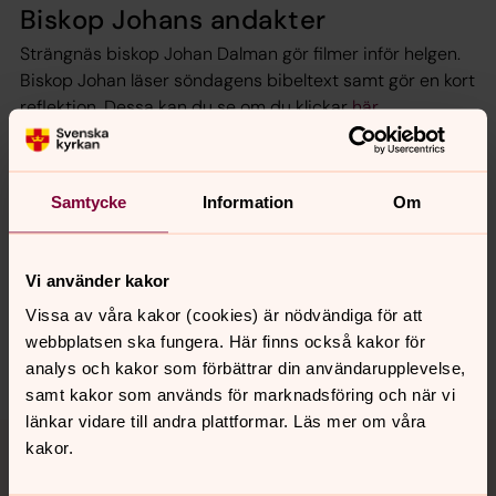
Biskop Johans andakter
Strängnäs biskop Johan Dalman gör filmer inför helgen.
Biskop Johan läser söndagens bibeltext samt gör en kort
reflektion. Dessa kan du se om du klickar
här.
Samtycke
Information
Om
Synpunkter eller frågor på sidans
Vi använder kakor
innehåll?
Vissa av våra kakor (cookies) är nödvändiga för att
jarna-vardinge.pastorat@svenskakyrkan.se
webbplatsen ska fungera. Här finns också kakor för
Dela
analys och kakor som förbättrar din användarupplevelse,
samt kakor som används för marknadsföring och när vi
länkar vidare till andra plattformar. Läs mer om våra
Tillbaka till toppen
Tillbaka till innehållet
kakor.