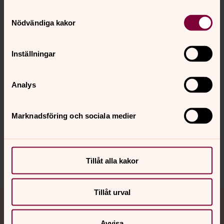
Samtyckesval
Kontakt
Nödvändiga kakor
Inställningar
Kalender
Analys
Hitta snabbt
Marknadsföring och sociala medier
Sociala kanaler
Tillåt alla kakor
Tillåt urval
Jourhavande präst
Avvisa