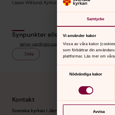
Lasse Wiklund, Kyrkorådets ordf.
Samtycke
Synpunkter eller frågor på sidans i
Vi använder kakor
jarna-vardinge.pastorat@svenskakyrkan.se
Vissa av våra kakor (cookies
som förbättrar din användaru
Dela
plattformar. Läs mer om våra
Samtyckesval
Tillbaka till toppen
Tillbaka till innehållet
Nödvändiga kakor
Kontakt
Kalend
Svenska kyrkan i Järna och
9 augusti
Avvisa