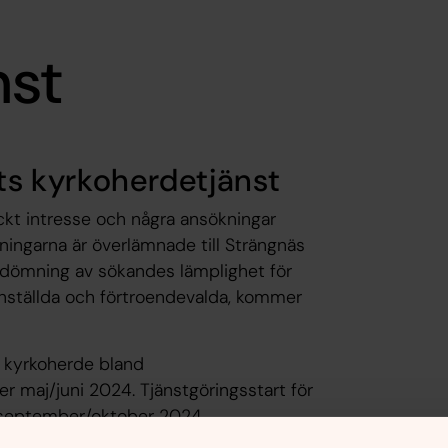
nst
ets kyrkoherdetjänst
ckt intresse och några ansökningar
ing­arna är överlämnade till Strängnäs
edömning av sökandes lämplighet för
­anställda och förtroendevalda, kommer
ig kyrkoherde bland
r maj/juni 2024. Tjänst­göringsstart för
 september/oktober 2024.