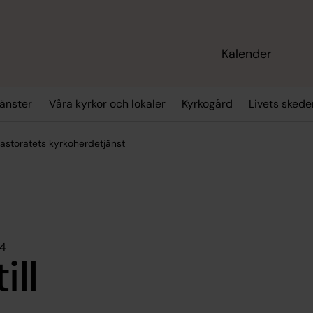
Kalender
änster
Våra kyrkor och lokaler
Kyrkogård
Livets skede
 pastoratets kyrkoherdetjänst
24
ill