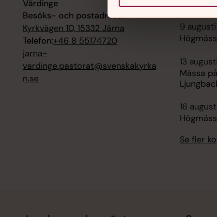
Vårdinge
Högmässa
Besöks- och postadress:
9 augusti
Kyrkvägen 10, 15332 Järna
Högmässa
Telefon:
+46 8 55174720
jarna-
13 august
vardinge.pastorat@svenskakyrka
Mässa på
n.se
Ljungbac
16 augusti
Högmässa
Se fler 