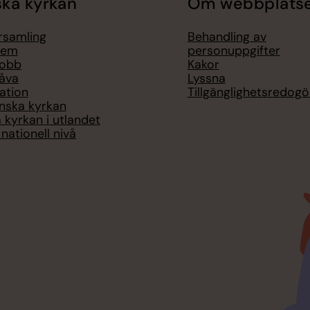
ka kyrkan
Om webbplats
örsamling
Behandling av
lem
personuppgifter
jobb
Kakor
åva
Lyssna
ation
Tillgänglighetsredogö
nska kyrkan
 kyrkan i utlandet
nationell nivå