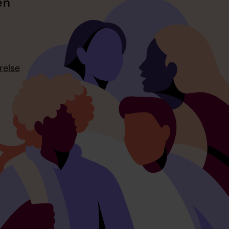
en
relse