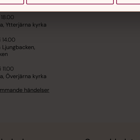
, Överjärna kyrka
 18.00
, Ytterjärna kyrka
i 14.00
 Ljungbacken,
ken
 11.00
, Överjärna kyrka
kommande händelser