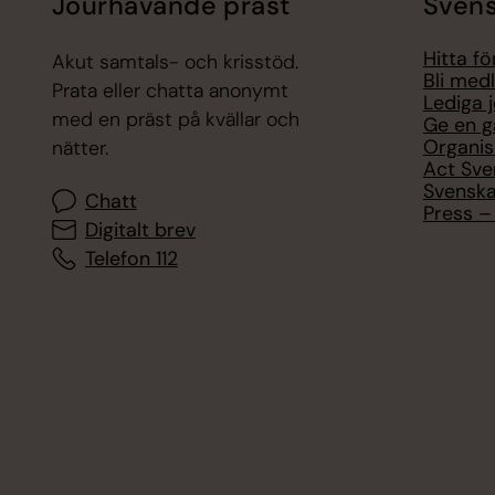
Jourhavande präst
Svens
Hitta f
Akut samtals- och krisstöd.
Bli med
Prata eller chatta anonymt
Lediga 
med en präst på kvällar och
Ge en g
Organis
nätter.
Act Sve
Svenska
Chatt
Press – 
Digitalt brev
Telefon 112