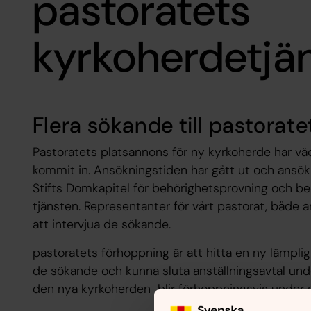
pastoratets
kyrkoherdetjä
Flera sökande till pastorat
Pastoratets platsannons för ny kyrkoherde har vä
kommit in. Ansökningstiden har gått ut och ansökn
Stifts Domkapitel för ­behörighetsprovning och b
tjänsten. Representanter för vårt pastorat, både 
att intervjua de sökande.
pastoratets förhoppning är att hitta en ny lämpl
de sökande och kunna ­sluta anställnings­avtal unde
den nya kyrkoherden blir ­förhoppningsvis under