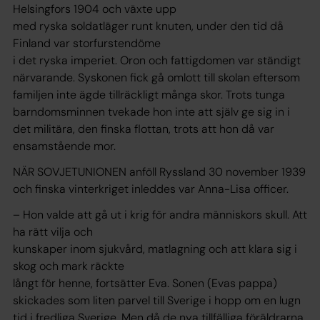
Helsingfors 1904 och växte upp
med ryska soldatläger runt knuten, under den tid då
Finland var storfurstendöme
i det ryska imperiet. Oron och fattigdomen var ständigt
närvarande. Syskonen fick gå omlott till skolan eftersom
familjen inte ägde tillräckligt många skor. Trots tunga
barndomsminnen tvekade hon inte att själv ge sig in i
det militära, den finska flottan, trots att hon då var
ensamstående mor.
NÄR SOVJETUNIONEN anföll Ryssland 30 november 1939
och finska vinterkriget inleddes var Anna-Lisa officer.
– Hon valde att gå ut i krig för andra människors skull. Att
ha rätt vilja och
kunskaper inom sjukvård, matlagning och att klara sig i
skog och mark räckte
långt för henne, fortsätter Eva. Sonen (Evas pappa)
skickades som liten parvel till Sverige i hopp om en lugn
tid i fredliga Sverige. Men då de nya tillfälliga föräldrarna