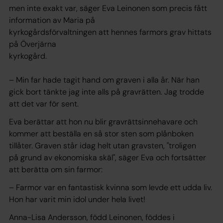
men inte exakt var, säger Eva Leinonen som precis fått
information av Maria på
kyrkogårdsförvaltningen att hennes farmors grav hittats
på Överjärna
kyrkogård.
– Min far hade tagit hand om graven i alla år. När han
gick bort tänkte jag inte alls på gravrätten. Jag trodde
att det var för sent.
Eva berättar att hon nu blir gravrättsinnehavare och
kommer att beställa en så stor sten som plånboken
tillåter. Graven står idag helt utan gravsten, "troligen
på grund av ekonomiska skäl", säger Eva och fortsätter
att berätta om sin farmor:
– Farmor var en fantastisk kvinna som levde ett udda liv.
Hon har varit min idol under hela livet!
Anna-Lisa Andersson, född Leinonen, föddes i