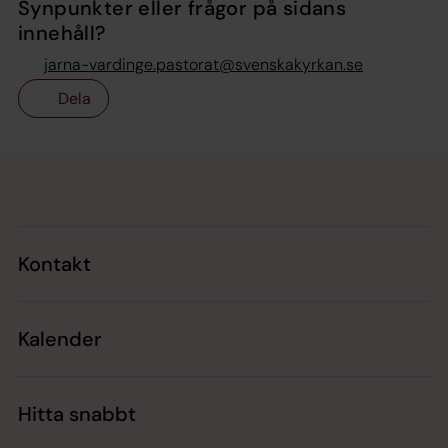
Synpunkter eller frågor på sidans
innehåll?
jarna-vardinge.pastorat@svenskakyrkan.se
Dela
Tillbaka till toppen
Tillbaka till innehållet
Kontakt
Kalender
Hitta snabbt