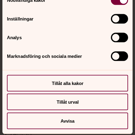
Inställningar
Hitta snabbt
Analys
Sociala kanaler
Marknadsföring och sociala medier
Tillåt alla kakor
Jourhavande präst
Tillåt urval
Akut samtals- och krisstöd. Prata eller chatta anonymt
med en präst på kvällar och nätter.
Avvisa
Chatt