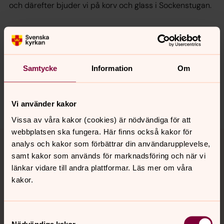
och därefter bjuder vi på korv och glass i Sockenstugan.
Synpunkter eller frågor på sidans
innehåll?
Samtycke
Information
Om
jarna-vardinge.pastorat@svenskakyrkan.se
Dela
Vi använder kakor
Vissa av våra kakor (cookies) är nödvändiga för att
webbplatsen ska fungera. Här finns också kakor för
Tillbaka till toppen
Tillbaka till innehållet
analys och kakor som förbättrar din användarupplevelse,
samt kakor som används för marknadsföring och när vi
länkar vidare till andra plattformar. Läs mer om våra
kakor.
Kontakt
Samtyckesval
Kalender
Nödvändiga kakor