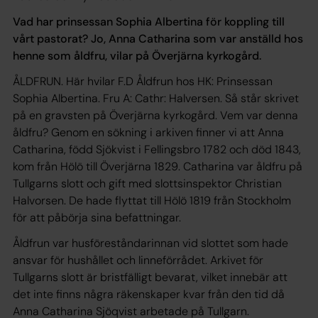
Vad har prinsessan Sophia Albertina för koppling till
vårt pastorat? Jo, Anna Catharina som var anställd hos
henne som åldfru, vilar på Överjärna kyrkogård.
ÅLDFRUN. Här hvilar F.D Åldfrun hos HK: Prinsessan
Sophia Albertina. Fru A: Cathr: Halversen. Så står skrivet
på en gravsten på Överjärna kyrkogård. Vem var denna
åldfru? Genom en sökning i arkiven finner vi att Anna
Catharina, född Sjökvist i Fellingsbro 1782 och död 1843,
kom från Hölö till Överjärna 1829. Catharina var åldfru på
Tullgarns slott och gift med slottsinspektor Christian
Halvorsen. De hade flyttat till Hölö 1819 från Stockholm
för att påbörja sina befattningar.
Åldfrun var husföreståndar­innan vid slottet som hade
ansvar för hushållet och linneförrå­det. Arkivet för
Tullgarns slott är bristfälligt bevarat, vilket innebär att
det inte finns några räkenskaper kvar från den tid då
Anna Catharina Sjöqvist arbetade på Tullgarn.