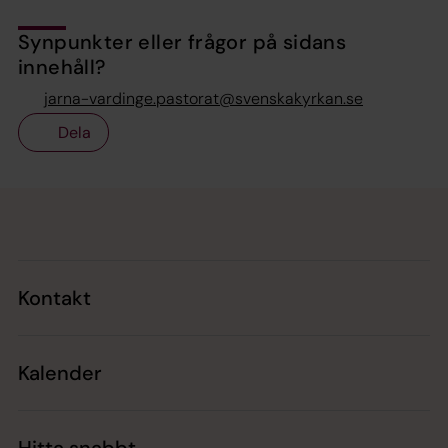
Synpunkter eller frågor på sidans
innehåll?
jarna-vardinge.pastorat@svenskakyrkan.se
Dela
Tillbaka till toppen
Tillbaka till innehållet
Kontakt
Kalender