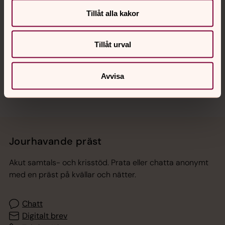
Tillåt alla kakor
Hitta snabbt
Tillåt urval
Sociala kanaler
Avvisa
Jourhavande präst
Akut samtals- och krisstöd. Prata eller chatta anonymt
med en präst på kvällar och nätter.
Chatt
Digitalt brev