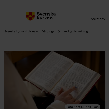
Till innehållet
Till undermeny
Sök
Meny
Svenska kyrkan i Järna och Vårdinge
Andlig vägledning