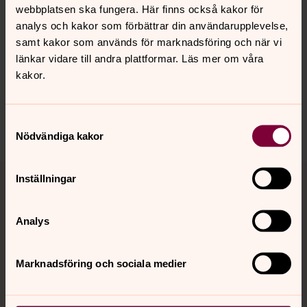
webbplatsen ska fungera. Här finns också kakor för
analys och kakor som förbättrar din användarupplevelse,
samt kakor som används för marknadsföring och när vi
länkar vidare till andra plattformar. Läs mer om våra
Synpunkter eller frågor på sidans
kakor.
innehåll?
jarna-vardinge.pastorat@svenskakyrkan.se
Samtyckesval
Dela
Nödvändiga kakor
Tillbaka till toppen
Tillbaka till innehållet
Inställningar
Analys
Kontakt
Marknadsföring och sociala medier
Kalender