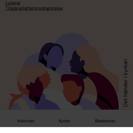
Lyssna
Tillgänglighetsredogörelse
Kalender
Kyrkor
Bibeltexter