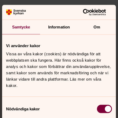
Synpunkter eller frågor på sidans
innehåll?
Samtycke
Information
Om
jarna-vardinge.pastorat@svenskakyrkan.se
Dela
Vi använder kakor
Vissa av våra kakor (cookies) är nödvändiga för att
Tillbaka till toppen
Tillbaka till innehållet
webbplatsen ska fungera. Här finns också kakor för
analys och kakor som förbättrar din användarupplevelse,
samt kakor som används för marknadsföring och när vi
länkar vidare till andra plattformar. Läs mer om våra
kakor.
Kontakt
Samtyckesval
Kalender
Nödvändiga kakor