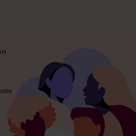
en
relse