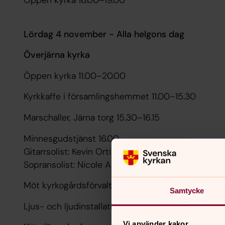
Öppen kyrka 16.00–19.00
Lördag 4 november - Alla helgons dag
Överjärna kyrka
Öppen kyrka 11.00–20.00
Kyrkkaffe i församlingshemmet 11.00–15.30
Marschaller, Järna torg 15.30–16.15
Minnesgudstjänst 16.00
Gitarrsolist: Kevin Ortiz Martinez
Sopransolist: Nicole Axelson
Möt kyrkogårdsförvaltningen och ställ frågor 15.0
Samtycke
Ljus- och ljudinstallation på kyrkogården 16.00–19
Vi använder kakor