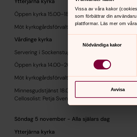
Ytterjärna kyrka
Vissa av våra kakor (cookies
Öppen kyrka 15.00–18.00
som förbättrar din användaru
plattformar. Läs mer om våra
Möt kyrkogårdsförvaltningen och ställ frågor 16.0
Samtyckesval
Vårdinge kyrka
Nödvändiga kakor
Servering i Sockenstugan 14.00–18.00
Öppen kyrka 14.00–20.00
Möt kyrkogårdsförvaltningen och ställ frågor 16.0
Minnesgudstjänst 18.00
Avvisa
Cellosolist: Petja Svensson
Söndag 5 november - Alla själars dag
Ytterjärna kyrka