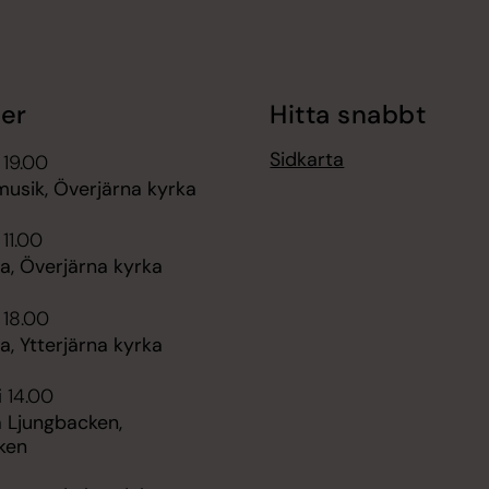
er
Hitta snabbt
Sidkarta
 19.00
sik, Överjärna kyrka
 11.00
, Överjärna kyrka
 18.00
, Ytterjärna kyrka
i 14.00
 Ljungbacken,
ken