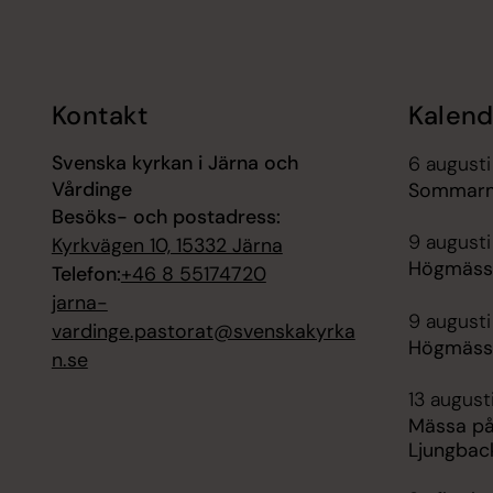
Tillbaka till toppen
Tillbaka till innehållet
Kontakt
Kalend
Svenska kyrkan i Järna och
6 augusti
Vårdinge
Sommarmu
Besöks- och postadress:
9 augusti
Kyrkvägen 10, 15332 Järna
Högmässa
Telefon:
+46 8 55174720
jarna-
9 augusti
vardinge.pastorat@svenskakyrka
Högmässa
n.se
13 august
Mässa på
Ljungbac