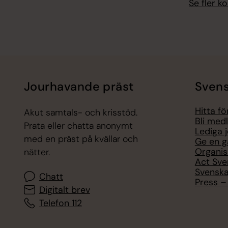
Se fler 
Jourhavande präst
Svens
Hitta f
Akut samtals- och krisstöd.
Bli med
Prata eller chatta anonymt
Lediga 
med en präst på kvällar och
Ge en g
Organis
nätter.
Act Sve
Svenska
Chatt
Press – 
Digitalt brev
Telefon 112