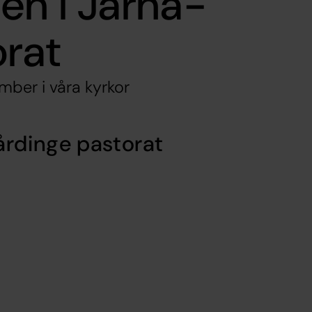
en i Järna-
orat
mber i våra kyrkor
årdinge pastorat