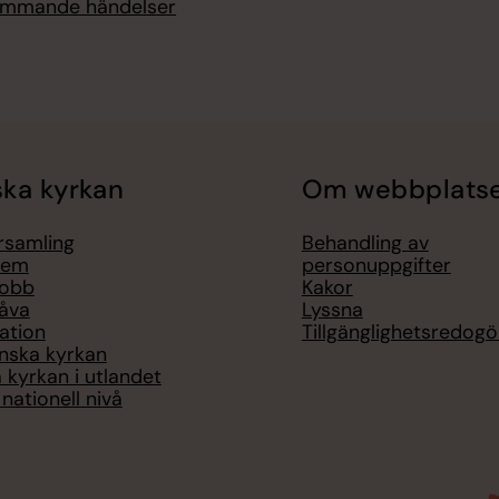
kommande händelser
ka kyrkan
Om webbplats
örsamling
Behandling av
lem
personuppgifter
jobb
Kakor
åva
Lyssna
ation
Tillgänglighetsredogö
nska kyrkan
 kyrkan i utlandet
nationell nivå