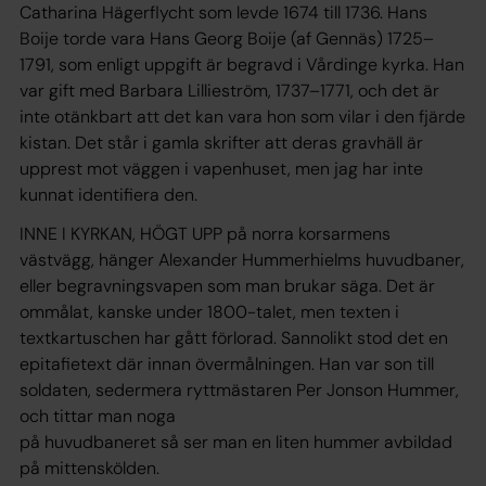
Catharina Hägerflycht som levde 1674 till 1736. Hans
Boije torde vara Hans Georg Boije (af Gennäs) 1725–
1791, som enligt uppgift är begravd i Vårdinge kyrka. Han
var gift med Barbara Lillieström, 1737–1771, och det är
inte otänkbart att det kan vara hon som vilar i den fjärde
kistan. Det står i gamla skrifter att deras gravhäll är
upprest mot väggen i vapenhuset, men jag har inte
kunnat identifiera den.
INNE I KYRKAN, HÖGT UPP på norra korsarmens
västvägg, hänger Alexander Hummerhielms huvudbaner,
eller begravningsvapen som man brukar säga. Det är
ommålat, kanske under 1800-talet, men texten i
textkartuschen har gått förlorad. Sannolikt stod det en
epitafietext där innan övermålningen. Han var son till
soldaten, sedermera ryttmästaren Per Jonson Hummer,
och tittar man noga
på huvudbaneret så ser man en liten hummer avbildad
på mittenskölden.