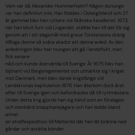
Vem var då Alexander Hummerhielm? Någon dununge
var han definitivt inte. Han föddes i Östergötland och 27
år gammal blev han ryttare vid Skånska kavalleriet. 1673,
när han blivit furir vid Livgardet, ställde han till det för sig
genom att i ett slagsmål med greve Torstensons dräng
tillfoga denne så svåra skador att denne avled. Av den
anledningen blev han tvungen att gå i landsflykt, men
fick senare
nåd och kunde återvända till Sverige. År 1675 blev han
löjtnant vid Bergsregementet och utmärkte sig i kriget
mot Danmark, men blev dansk krigsfånge vid
Landskronas kapitulation 1676. Han återkom dock året
efter till Sverige igen och befordrades då till ryttmästare.
Under detta krig gjorde han sig känd som en förslagen
och stenhård snapphanejägare och han ledde bland
annat
en straffexpedition till Matteröd där han lät bränna ned
gårdar och avrätta bönder.