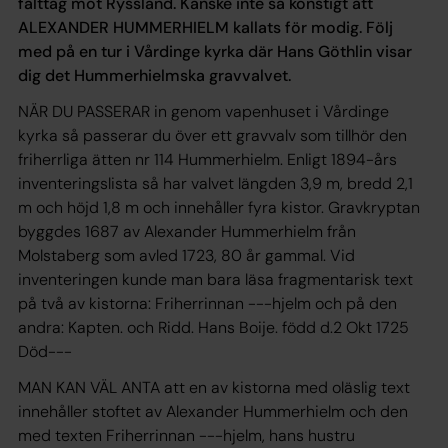
fälttåg mot Ryssland. Kanske inte så konstigt att
ALEXANDER HUMMERHIELM kallats för modig. Följ
med på en tur i Vårdinge kyrka där Hans Göthlin visar
dig det Hummerhielmska gravvalvet.
NÄR DU PASSERAR in genom vapenhuset i Vårdinge
kyrka så passerar du över ett gravvalv som tillhör den
friherrliga ätten nr 114 Hummerhielm. Enligt 1894-års
inventeringslista så har valvet längden 3,9 m, bredd 2,1
m och höjd 1,8 m och innehåller fyra kistor. Gravkryptan
byggdes 1687 av Alexander Hummerhielm från
Molstaberg som avled 1723, 80 år gammal. Vid
inventeringen kunde man bara läsa fragmentarisk text
på två av kistorna: Friherrinnan ---hjelm och på den
andra: Kapten. och Ridd. Hans Boije. född d.2 Okt 1725
Död---
MAN KAN VÄL ANTA att en av kistorna med oläslig text
innehåller stoftet av Alexander Hummerhielm och den
med texten Friherrinnan ---hjelm, hans hustru