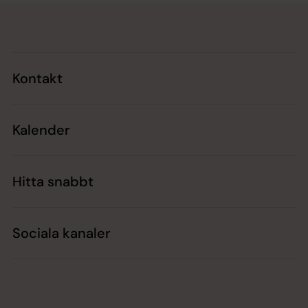
Tillbaka till toppen
Tillbaka till innehållet
Kontakt
Kalender
Hitta snabbt
Sociala kanaler