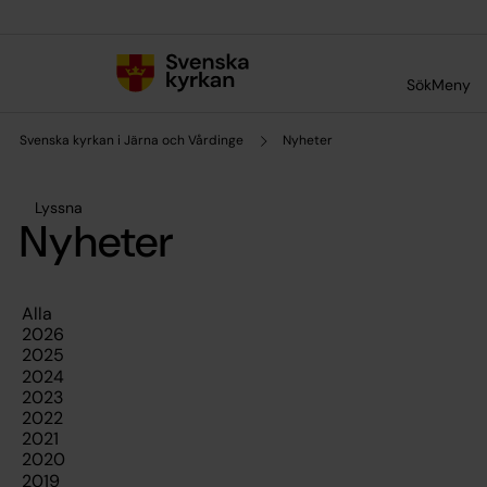
Till innehållet
Till undermeny
Sök
Meny
Svenska kyrkan i Järna och Vårdinge
Nyheter
Lyssna
Nyheter