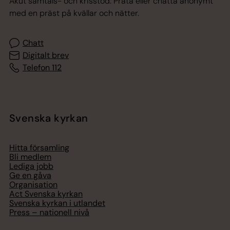
Akut samtals- och krisstöd. Prata eller chatta anonymt
med en präst på kvällar och nätter.
Chatt
Digitalt brev
Telefon 112
Svenska kyrkan
Hitta församling
Bli medlem
Lediga jobb
Ge en gåva
Organisation
Act Svenska kyrkan
Svenska kyrkan i utlandet
Press – nationell nivå