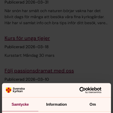
Publicerad 2026-03-31
När snön har smält och naturen börjar vakna har det
blivit dags för många att besöka våra fina kyrkogårdar.
Här har vi samlat info och bra tips inför ditt besök, vare
sig det handlar om att titta till en grav eller njuta av
miljön.
Kurs för unga tjejer
Publicerad 2026-03-18
Kursstart: Måndag 30 mars
Följ passionsdramat med oss
Publicerad 2026-03-10
Följ med oss i påskens drama, från Palmsöndagen när
Jesus rider in i Jerusalem, via Långfredagen när han
korsfästs till Påskdagen då han uppstår.
Samtycke
Information
Om