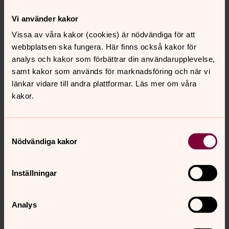
Konserter i advent och jul
Vi använder kakor
Publicerad 2025-12-01
Vissa av våra kakor (cookies) är nödvändiga för att
Njut av musik och sång i juletid!
webbplatsen ska fungera. Här finns också kakor för
analys och kakor som förbättrar din användarupplevelse,
Syföreningens julbasar
samt kakor som används för marknadsföring och när vi
länkar vidare till andra plattformar. Läs mer om våra
Publicerad 2025-11-27
kakor.
13 december 12.00-16.00 i Församlingshemmet
Samtyckesval
Musikquiz
Nödvändiga kakor
Publicerad 2025-10-13
Torsdag 9 april 18.00-20.00 i Postillan
Inställningar
Retreat - en dag i stillhet
Analys
Publicerad 2025-09-23