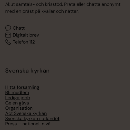
Akut samtals- och krisstöd. Prata eller chatta anonymt
med en präst på kvällar och nätter.
Chatt
Digitalt brev
Telefon 112
Svenska kyrkan
Hitta församling
Bli medlem
Lediga jobb
Ge en gåva
Organisation
Act Svenska kyrkan
Svenska kyrkan i utlandet
Press – nationell nivå