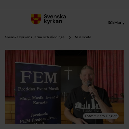
Till innehållet
Till undermeny
Sök
Meny
Svenska kyrkan i Järna och Vårdinge
Musikcafé