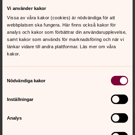
Diakon, Svenska kyrkan i Järna och Vårdinge
Vi använder kakor
Direkt:
08-551 782 11
Vissa av våra kakor (cookies) är nödvändiga för att
laila.larsson@svenskakyrkan.se
E-post:
webbplatsen ska fungera. Här finns också kakor för
analys och kakor som förbättrar din användarupplevelse,
samt kakor som används för marknadsföring och när vi
länkar vidare till andra plattformar. Läs mer om våra
kakor.
Senast ändrad 7 januari 2026
Synpunkter eller frågor på sidans
Samtyckesval
innehåll?
Nödvändiga kakor
jarna-vardinge.pastorat@svenskakyrkan.se
Dela
Inställningar
Tillbaka till toppen
Tillbaka till innehållet
Analys