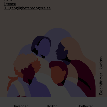
Lyssna
Tillgänglighetsredogörelse
Kalender
Kyrkor
Bibeltexter