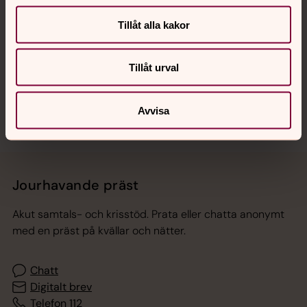
Hitta snabbt
Tillåt alla kakor
Tillåt urval
Sociala kanaler
Avvisa
Jourhavande präst
Akut samtals- och krisstöd. Prata eller chatta anonymt
med en präst på kvällar och nätter.
Chatt
Digitalt brev
Telefon 112