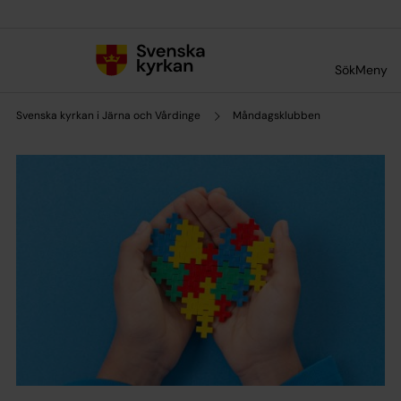
Till innehållet
Till undermeny
Sök
Meny
Svenska kyrkan i Järna och Vårdinge
Måndagsklubben