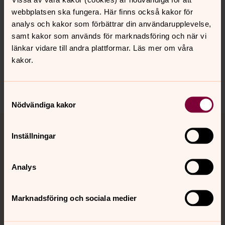
webbplatsen ska fungera. Här finns också kakor för
analys och kakor som förbättrar din användarupplevelse,
Senast ändrad 21 juli 2026
samt kakor som används för marknadsföring och när vi
Synpunkter eller frågor på sidans
länkar vidare till andra plattformar. Läs mer om våra
innehåll?
kakor.
jarna-vardinge.pastorat@svenskakyrkan.se
Dela
Samtyckesval
Nödvändiga kakor
Tillbaka till toppen
Tillbaka till innehållet
Inställningar
Kontakt
Analys
Marknadsföring och sociala medier
Kalender