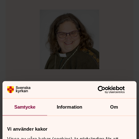
Laila Larsson
Diakon, Svenska kyrkan i Järna och Vårdinge
Samtycke
Information
Om
Direkt:
08-551 782 11
laila.larsson@svenskakyrkan.se
E-post:
Vi använder kakor
Vissa av våra kakor (cookies) är nödvändiga för att