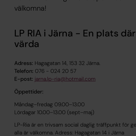
välkomna!
LP RIA i Järna - En plats där
värda
Adress:
Hagagatan 14, 153 32 Järna.
Telefon:
076 - 024 20 57
E-post:
jarna.lp-ria@hotmail.com
Öppettider:
Måndag–fredag 09.00–13.00
Lördagar 10.00–13.00 (sept–maj)
LP-Ria är en trivsam social daglig träffpunkt för g
alla är välkomna. Adress: Hagagatan 14 i Järna