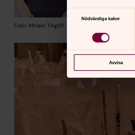
Samtyckesval
Nödvändiga kakor
Foto: Miriam Tinglöf
Avvisa