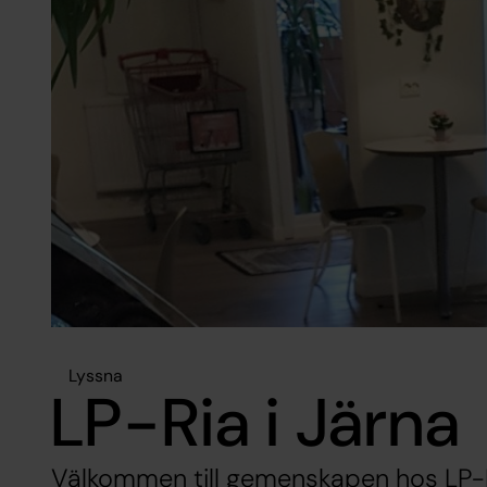
Lyssna
LP-Ria i Järna
Välkommen till gemenskapen hos LP-Ria