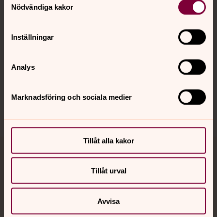
Nödvändiga kakor
Kalender
Inställningar
Hitta snabbt
Analys
Sociala kanaler
Marknadsföring och sociala medier
Tillåt alla kakor
Jourhavande präst
Tillåt urval
Akut samtals- och krisstöd. Prata eller chatta anonymt
med en präst på kvällar och nätter.
Avvisa