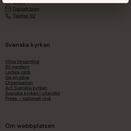
Chatt
Digitalt brev
Telefon 112
Svenska kyrkan
Hitta församling
Bli medlem
Lediga jobb
Ge en gåva
Organisation
Act Svenska kyrkan
Svenska kyrkan i utlandet
Press – nationell nivå
Om webbplatsen