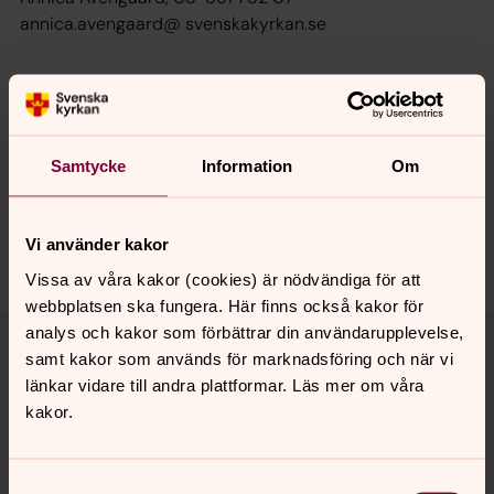
annica.avengaard@ svenskakyrkan.se
Senast ändrad 16 augusti 2023
Synpunkter eller frågor på sidans
Samtycke
Information
Om
innehåll?
jarna-vardinge.pastorat@svenskakyrkan.se
Vi använder kakor
Dela
Vissa av våra kakor (cookies) är nödvändiga för att
webbplatsen ska fungera. Här finns också kakor för
Tillbaka till toppen
Tillbaka till innehållet
analys och kakor som förbättrar din användarupplevelse,
samt kakor som används för marknadsföring och när vi
länkar vidare till andra plattformar. Läs mer om våra
kakor.
Kontakt
Samtyckesval