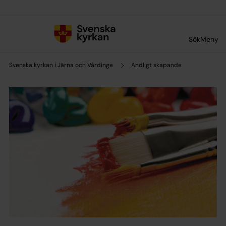
Till innehållet
Till undermeny
Sök
Meny
Svenska kyrkan i Järna och Vårdinge
Andligt skapande