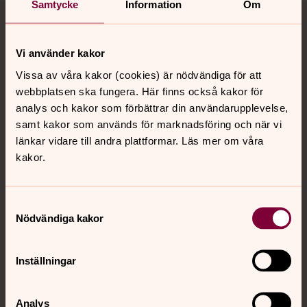
Samtycke
Information
Om
Tillbaka till toppen
Tillbaka till innehållet
Vi använder kakor
Kontakt
Vissa av våra kakor (cookies) är nödvändiga för att
webbplatsen ska fungera. Här finns också kakor för
analys och kakor som förbättrar din användarupplevelse,
samt kakor som används för marknadsföring och när vi
Kalender
länkar vidare till andra plattformar. Läs mer om våra
kakor.
Hitta snabbt
Samtyckesval
Nödvändiga kakor
Sociala kanaler
Inställningar
Analys