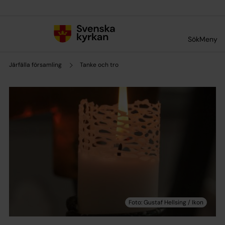
Till innehållet
Till undermeny
Sök
Meny
Järfälla församling
Tanke och tro