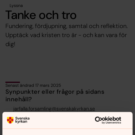
Lyssna
Tanke och tro
Fundering, fördjupning, samtal och reflektion.
Upptäck vad kristen tro är - och kan vara för
dig!
Senast ändrad 17 mars 2025
Synpunkter eller frågor på sidans
innehåll?
jarfalla.forsamling@svenskakyrkan.se
Dela