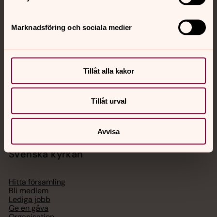
Jourhavande präst
Marknadsföring och sociala medier
Akut samtals- och krisstöd. Prata eller chatta anonymt
med en präst på kvällar och nätter.
Tillåt alla kakor
Chatt
Digitalt brev
Tillåt urval
Telefon 112
Avvisa
Svenska kyrkan
Hitta församling
Bli medlem
Lediga jobb
Ge en gåva
Organisation