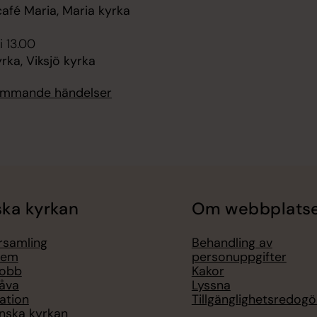
fé Maria, Maria kyrka
i 13.00
ka, Viksjö kyrka
kommande händelser
ka kyrkan
Om webbplats
örsamling
Behandling av
lem
personuppgifter
jobb
Kakor
åva
Lyssna
ation
Tillgänglighetsredogö
nska kyrkan