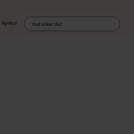
Sök
Kyrkor
t