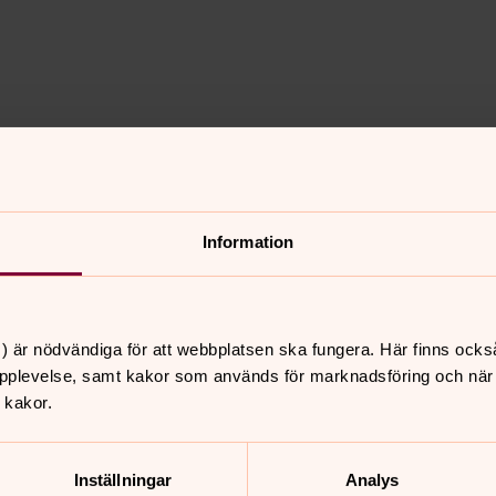
te för Svenska kyrkans församling i
2. Järfälla tar regelbundet upp
betare från Järfälla kan jobba i
Information
sha 123 006 77 93 (mottagare: Järfälla
) är nödvändiga för att webbplatsen ska fungera. Här finns ocks
pplevelse, samt kakor som används för marknadsföring och när vi
 kakor.
nnehåll?
Inställningar
Analys