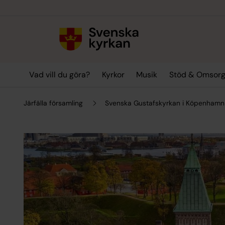
Till innehållet
Till undermeny
Vad vill du göra?
Kyrkor
Musik
Stöd & Omsor
Järfälla församling
Svenska Gustafskyrkan i Köpenhamn