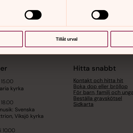
Tillåt urval
er
Hitta snabbt
Kontakt och hitta hit
 15.00
Boka dop eller bröllop
aria kyrka
För barn, familj och ung
Beställa gravskötsel
 18.00
Sidkarta
usik: Svenska
trion, Viksjö kyrka
i 10.00