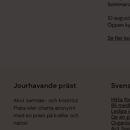
Sommarca
10 august
Öppen kyr
Se fler 
Jourhavande präst
Svens
Hitta f
Akut samtals- och krisstöd.
Bli med
Prata eller chatta anonymt
Lediga 
med en präst på kvällar och
Ge en g
Organis
nätter.
Act Sve