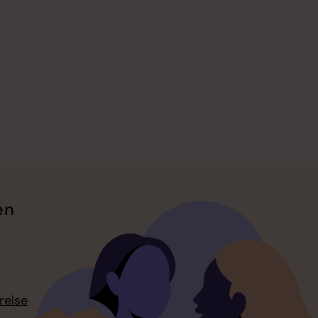
en
relse