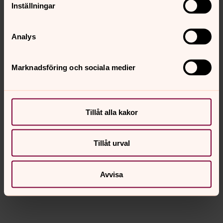
Inställningar
Analys
Marknadsföring och sociala medier
Tillåt alla kakor
Björn Malmborg
Maria kyrka, Diakon, Järfälla församling
Tillåt urval
Direkt:
08-580 218 58
bjorn.malmborg@svenskakyrkan.se
E-post:
Avvisa