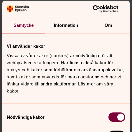
Språktimmen
Samtycke
Information
Om
fredag 18 september 2026
·
13.30
–
14.30
Maria kyrka
Träna din svenska tillsammans med andra i trygg
Vi använder kakor
gemenskap.
Vissa av våra kakor (cookies) är nödvändiga för att
webbplatsen ska fungera. Här finns också kakor för
analys och kakor som förbättrar din användarupplevelse,
Visa fler händelser
samt kakor som används för marknadsföring och när vi
länkar vidare till andra plattformar. Läs mer om våra
kakor.
Samtyckesval
Nödvändiga kakor