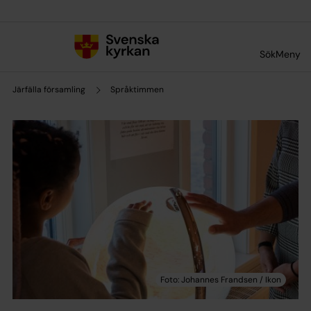
Till innehållet
Till undermeny
Sök
Meny
Järfälla församling
Språktimmen