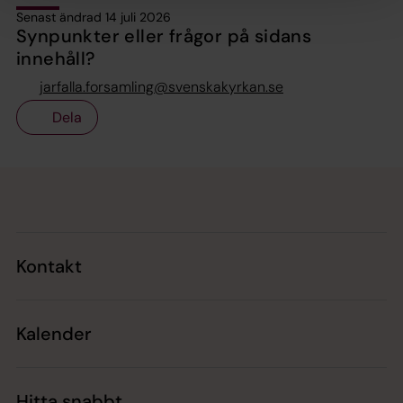
Senast ändrad 14 juli 2026
Synpunkter eller frågor på sidans
innehåll?
jarfalla.forsamling@svenskakyrkan.se
Dela
Tillbaka till toppen
Tillbaka till innehållet
Kontakt
Kalender
Hitta snabbt