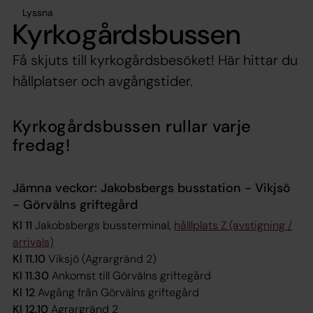
Lyssna
Kyrkogårdsbussen
Få skjuts till kyrkogårdsbesöket! Här hittar du
hållplatser och avgångstider.
Kyrkogårdsbussen rullar varje
fredag!
Jämna veckor: Jakobsbergs busstation - Vikjsö
- Görvälns griftegård
Kl 11
Jakobsbergs bussterminal,
hålllplats Z (avstigning /
arrivals)
Kl 11.10
Viksjö (Agrargränd 2)
Kl 11.30
Ankomst till Görvälns griftegård
Kl 12
Avgång från Görvälns griftegård
Kl 12.10
Agrargränd 2