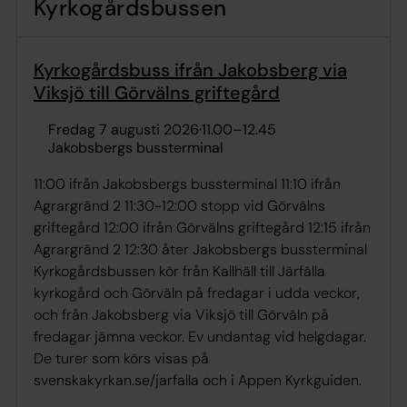
Kyrkogårdsbussen
Kyrkogårdsbuss ifrån Jakobsberg via
Viksjö till Görvälns griftegård
fredag 7 augusti 2026
·
11.00
–
12.45
Jakobsbergs bussterminal
11:00 ifrån Jakobsbergs bussterminal 11:10 ifrån
Agrargränd 2 11:30-12:00 stopp vid Görvälns
griftegård 12:00 ifrån Görvälns griftegård 12:15 ifrån
Agrargränd 2 12:30 åter Jakobsbergs bussterminal
Kyrkogårdsbussen kör från Kallhäll till Järfälla
kyrkogård och Görväln på fredagar i udda veckor,
och från Jakobsberg via Viksjö till Görväln på
fredagar jämna veckor. Ev undantag vid helgdagar.
De turer som körs visas på
svenskakyrkan.se/jarfalla och i Appen Kyrkguiden.