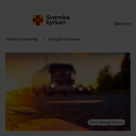
Till innehållet
Till undermeny
Sök
Meny
Järfälla församling
Kyrkogårdsbussen