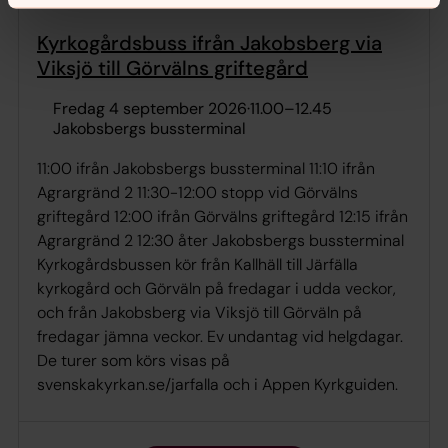
Kyrkogårdsbuss ifrån Jakobsberg via
Viksjö till Görvälns griftegård
fredag 4 september 2026
·
11.00
–
12.45
Jakobsbergs bussterminal
11:00 ifrån Jakobsbergs bussterminal 11:10 ifrån
Agrargränd 2 11:30-12:00 stopp vid Görvälns
griftegård 12:00 ifrån Görvälns griftegård 12:15 ifrån
Agrargränd 2 12:30 åter Jakobsbergs bussterminal
Kyrkogårdsbussen kör från Kallhäll till Järfälla
kyrkogård och Görväln på fredagar i udda veckor,
och från Jakobsberg via Viksjö till Görväln på
fredagar jämna veckor. Ev undantag vid helgdagar.
De turer som körs visas på
svenskakyrkan.se/jarfalla och i Appen Kyrkguiden.