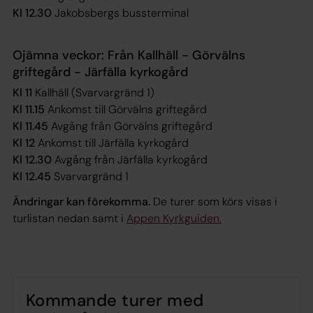
Kl 12.30
Jakobsbergs bussterminal
Ojämna veckor: Från Kallhäll - Görvälns
griftegård - Järfälla kyrkogård
Kl 11
Kallhäll (Svarvargränd 1)
Kl 11.15
Ankomst till Görvälns griftegård
Kl 11.45
Avgång från Görvälns griftegård
Kl 12
Ankomst till Järfälla kyrkogård
Kl 12.30
Avgång från Järfälla kyrkogård
Kl 12.45
Svarvargränd 1
Ändringar kan förekomma.
De turer som körs visas i
turlistan nedan samt i
Appen Kyrkguiden.
Kommande turer med