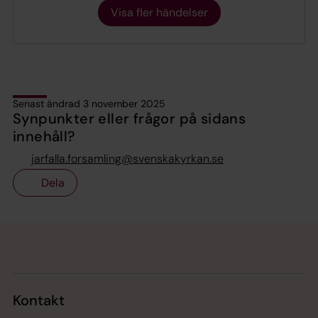
Visa fler händelser
Senast ändrad 3 november 2025
Synpunkter eller frågor på sidans
innehåll?
jarfalla.forsamling@svenskakyrkan.se
Dela
Tillbaka till toppen
Tillbaka till innehållet
Kontakt