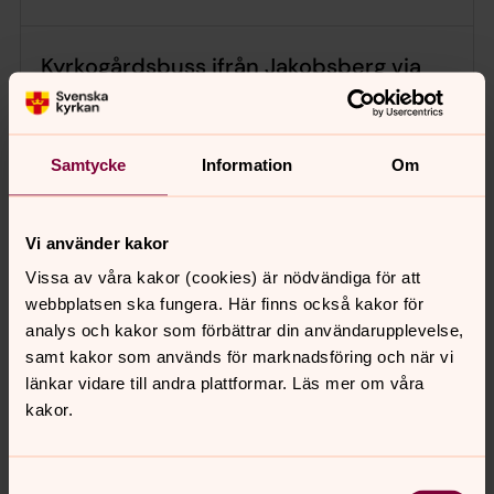
Kyrkogårdsbuss ifrån Jakobsberg via
Viksjö till Görvälns griftegård
fredag 21 augusti 2026
·
11.00
–
12.45
Jakobsbergs bussterminal
Samtycke
Information
Om
11:00 ifrån Jakobsbergs bussterminal 11:10 ifrån
Agrargränd 2 11:30-12:00 stopp vid Görvälns
Vi använder kakor
griftegård 12:00 ifrån Görvälns griftegård 12:15 ifrån
Vissa av våra kakor (cookies) är nödvändiga för att
Agrargränd 2 12:30 åter Jakobsbergs bussterminal
webbplatsen ska fungera. Här finns också kakor för
Kyrkogårdsbussen kör från Kallhäll till Järfälla
analys och kakor som förbättrar din användarupplevelse,
kyrkogård och Görväln på fredagar i udda veckor,
samt kakor som används för marknadsföring och när vi
och från Jakobsberg via Viksjö till Görväln på
länkar vidare till andra plattformar. Läs mer om våra
fredagar jämna veckor. Ev undantag vid helgdagar.
kakor.
De turer som körs visas på
svenskakyrkan.se/jarfalla och i Appen Kyrkguiden.
Samtyckesval