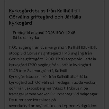
Kyrkogårdsbuss från Kallhäll till
Görvälns griftegård och Järfälla
kyrkogård
fredag 14 augusti 2026
·
11.00
–
12.45
S:t Lukas kyrka
11:00 avgång från Svarvargränd 1, Kallhäll 11:15-11:45
stopp vid Görvälns griftegård 11:45 avgång från
Görvälns griftegård 12:00-12:30 stopp vid Järfälla
kyrkogård 12:30 avgång från Järfälla kyrkogård
12:45 åter Svarvargränd 1, Kallhäll
Kyrkogårdsbussen kör från Kallhäll till Järfälla
kyrkogård och Görväln på fredagar i udda veckor,
och från Jakobsberg via Viksjö till Görväln på
fredagar jämna veckor. Ev undantag vid helgdagar.
De turer som körs visas på
svenskakyrkan.se/jarfalla och i Appen Kyrkguiden.