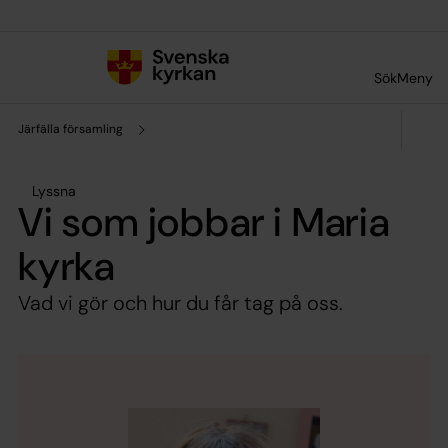
Till innehållet
Till undermeny
Sök
Meny
Järfälla församling
Lyssna
Vi som jobbar i Maria
kyrka
Vad vi gör och hur du får tag på oss.