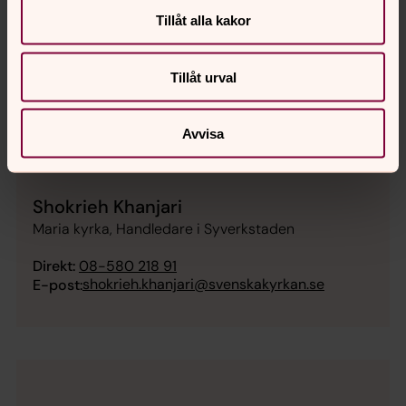
Jessica Kempka
Tillåt alla kakor
Projektledare , Maria kyrka
Direkt:
08-580 219 28
Tillåt urval
jessica.kempka@svenskakyrkan.se
E-post:
Avvisa
Shokrieh Khanjari
Maria kyrka, Handledare i Syverkstaden
Direkt:
08-580 218 91
shokrieh.khanjari@svenskakyrkan.se
E-post: