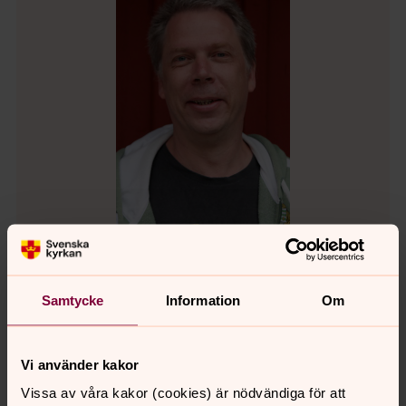
Kjell-Ove Karlsson
Samtycke
Information
Om
Maria kyrka, Inköp och transport
Direkt:
08-580 218 11
Vi använder kakor
kjell-ove.karlsson@svenskakyrkan.se
E-post:
Vissa av våra kakor (cookies) är nödvändiga för att