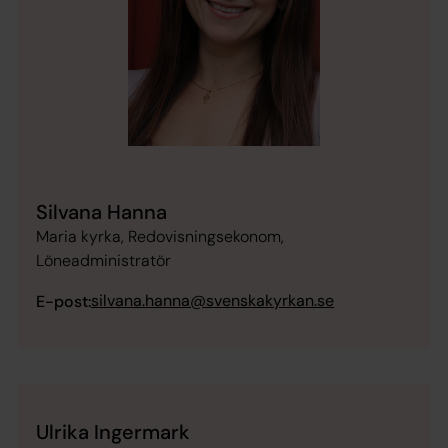
Silvana Hanna
Maria kyrka, Redovisningsekonom,
Löneadministratör
silvana.hanna@svenskakyrkan.se
E-post:
Ulrika Ingermark