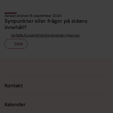
Senast ändrad 18 september 2024
Synpunkter eller frågor på sidans
innehåll?
jarfalla.forsamling@svenskakyrkan.se
Dela
Tillbaka till toppen
Tillbaka till innehållet
Kontakt
Kalender