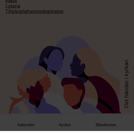
Kakor
Lyssna
Tillgänglighetsredogörelse
Kalender
Kyrkor
Bibeltexter