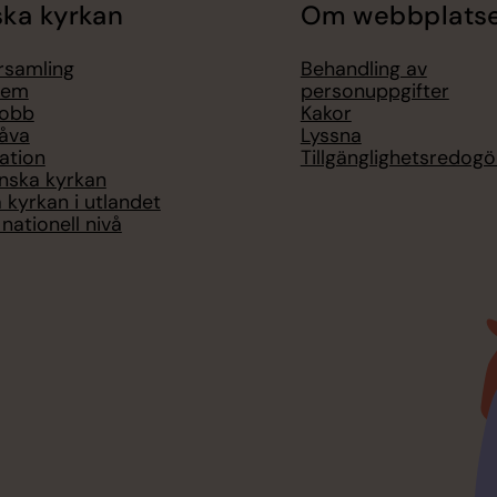
ka kyrkan
Om webbplats
örsamling
Behandling av
lem
personuppgifter
jobb
Kakor
åva
Lyssna
ation
Tillgänglighetsredogö
nska kyrkan
 kyrkan i utlandet
nationell nivå