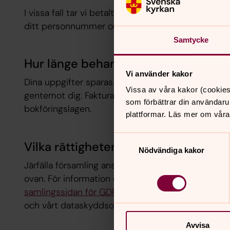
I vissa fall tar vi betalt för bokning av våra lokale
ditt personnummer om du som privatperson är f
Samtycke
Hur länge behandlar vi personuppgi
Vi använder kakor
Dina uppgifter sparas under den tid som krävs för 
Vissa av våra kakor (cookies
gentemot dig. Fakturaunderlag sparas av oss i upp
som förbättrar din användaru
bokföringslagen.
plattformar. Läs mer om våra
Samtyckesval
Vilka rättigheter har du?
Nödvändiga kakor
​​Järfälla församling​ ansvarar för hanteringen av
ovan. För information om dina rättigheter enligt 
samlingssidan för GDPR i Järfälla församling
. Där 
och vårt dataskyddsombud.
Avvisa