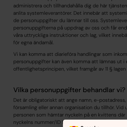
administrera och tillhandahålla dig de här tjänste
anlita systemleverantörer. Det innebär att syst
de personuppgifter du lämnar till oss. Systemlev
personuppgifterna på uppdrag av oss och får end
våra uttryckliga instruktioner och lag, vilket inne
för egna ändamål.
Vi kan komma att diarieföra handlingar som inkomm
personuppgifter kan även komma att lämnas ut i 
offentlighetsprincipen, vilket framgår av 11 § lag
Vilka personuppgifter behandlar vi?
Det är obligatoriskt att ange namn, e-postadress
församling eller annan organisation du tillhör. Vid 
personen som hämtar nyckeln på en kvittens där
nyckelns nummer/ID framgår.