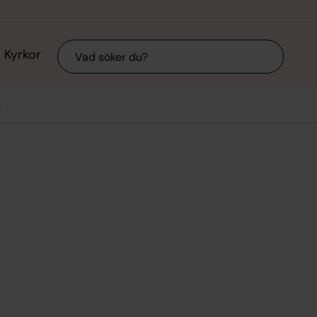
Sök
Kyrkor
t