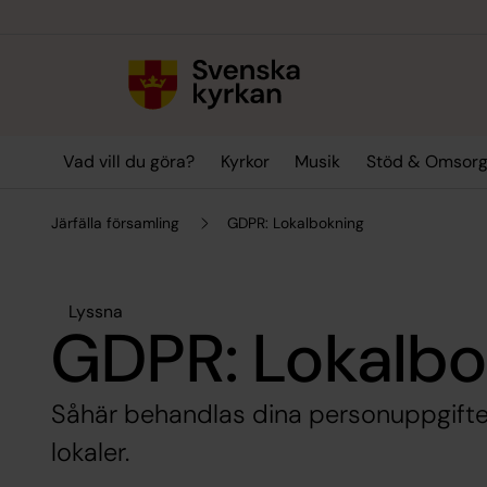
Till innehållet
Till undermeny
Vad vill du göra?
Kyrkor
Musik
Stöd & Omsor
Järfälla församling
GDPR: Lokalbokning
Lyssna
GDPR: Lokalbo
Såhär behandlas dina personuppgifter
lokaler.