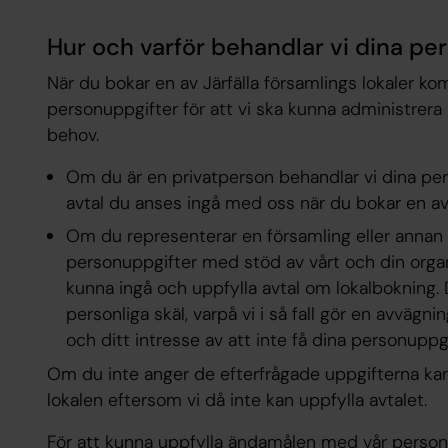
Hur och varför behandlar vi dina pe
När du bokar en av ​Järfälla församling​s lokaler k
personuppgifter för att vi ska kunna administrera
behov.
Om du är en privatperson behandlar vi dina per
avtal du anses ingå med oss när du bokar en av 
Om du representerar en församling eller annan 
personuppgifter med stöd av vårt och din organ
kunna ingå och uppfylla avtal om lokalbokning.
personliga skäl, varpå vi i så fall gör en avvägni
och ditt intresse av att inte få dina personupp
Om du inte anger de efterfrågade uppgifterna kan 
lokalen eftersom vi då inte kan uppfylla avtalet.
För att kunna uppfylla ändamålen med vår person