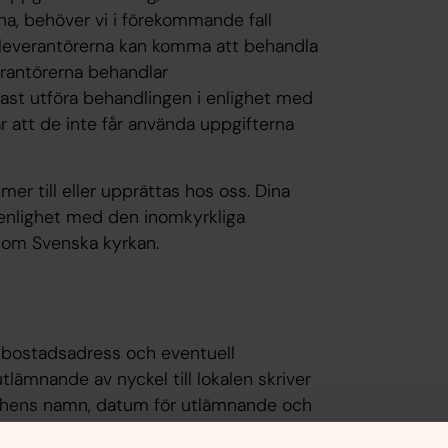
rna, behöver vi i förekommande fall
emleverantörerna kan komma att behandla
erantörerna behandlar
ast utföra behandlingen i enlighet med
bär att de inte får använda uppgifterna
er till eller upprättas hos oss. Dina
enlighet med den inomkyrkliga
en om Svenska kyrkan.
, bostadsadress och eventuell
utlämnande av nyckel till lokalen skriver
 hens namn, datum för utlämnande och