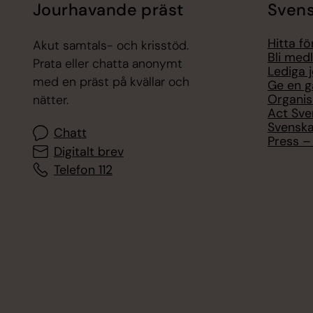
Jourhavande präst
Svens
Hitta f
Akut samtals- och krisstöd.
Bli med
Prata eller chatta anonymt
Lediga 
med en präst på kvällar och
Ge en g
Organis
nätter.
Act Sve
Svenska
Chatt
Press – 
Digitalt brev
Telefon 112