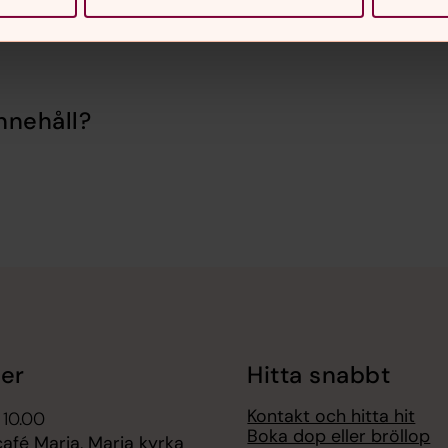
nnehåll?
er
Hitta snabbt
Kontakt och hitta hit
 10.00
Boka dop eller bröllop
fé Maria, Maria kyrka