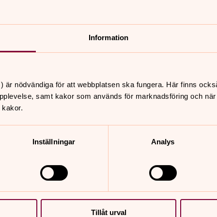
r, vilket innebär att vi behöver behandla
akturamottagare.
Information
fterna?
att vi ska kunna uppfylla avtalet
) är nödvändiga för att webbplatsen ska fungera. Här finns ocks
 till åtta år med anledning av
pplevelse, samt kakor som används för marknadsföring och när vi
 kakor.
Inställningar
Analys
 dina personuppgifter om inte annat nämns
dataskyddsförordningen, se
hittar du även kontaktuppgifter till oss
Tillåt urval