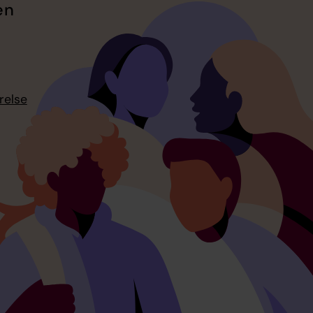
en
relse