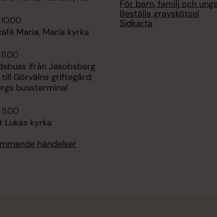
För barn, familj och ung
Beställa gravskötsel
 10.00
Sidkarta
fé Maria, Maria kyrka
11.00
dsbuss ifrån Jakobsberg
 till Görvälns griftegård,
rgs bussterminal
 11.00
t Lukas kyrka
kommande händelser