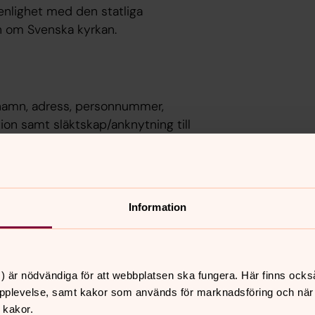
enlighet med den statliga
en om Svenska kyrkan.
m namn, adress, personnummer,
on samt släktskap/anknytning till
om namn, adress, personnummer,
ktskap/anknytning till gravsatt person
Information
fterna?
) är nödvändiga för att webbplatsen ska fungera. Här finns ocks
s för historiska ändamål. Vi följer
pplevelse, samt kakor som används för marknadsföring och när vi
 i begravningsverksamheten.
 kakor.