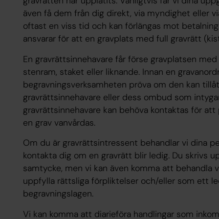
gravrätten har upplåtits. Vanligtvis får vi dina u
även få dem från dig direkt, via myndighet eller v
oftast en viss tid och kan förlängas mot betalnin
ansvarar för att en gravplats med full gravrätt (ki
En gravrättsinnehavare får förse gravplatsen med
stenram, staket eller liknande. Innan en gravanor
begravningsverksamheten pröva om den kan tillåt
gravrättsinnehavare eller dess ombud som intyga
gravrättsinnehavare kan behöva kontaktas för att
en grav vanvårdas.
Om du är gravrättsintressent behandlar vi dina pe
kontakta dig om en gravrätt blir ledig. Du skrivs u
samtycke, men vi kan även komma att behandla vi
uppfylla rättsliga förpliktelser och/eller som ett 
begravningslagen.
Vi kan komma att diarieföra handlingar som inkomm