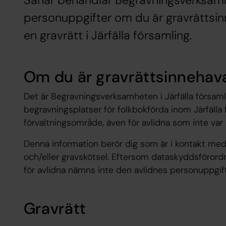
Såhär behandlar Begravningsverksamhe
personuppgifter om du är gravrättsinn
en gravrätt i Järfälla församling.
Om du är gravrättsinnehava
Det är Begravningsverksamheten i ​Järfälla försam
begravningsplatser för folkbokförda inom ​Järfälla 
förvaltningsområde, även för avlidna som inte v
Denna information berör dig som är i kontakt med ​
och/eller gravskötsel. Eftersom dataskyddsförord
för avlidna nämns inte den avlidnes personuppgift
Gravrätt