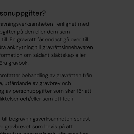
rsonuppgifter?
gravningsverksamheten i enlighet med
pgifter på den eller dem som
till. En gravrätt får endast gå över till
ra anknytning till gravrättsinnehavaren
nformation om sådant släktskap eller
 föra gravbok.
mfattar behandling av gravrätten från
are, utfärdande av gravbrev och
ing av personuppgifter som sker för att
liktelser och/eller som ett led i
s till begravningsverksamheten senast
ar gravbrevet som bevis på att