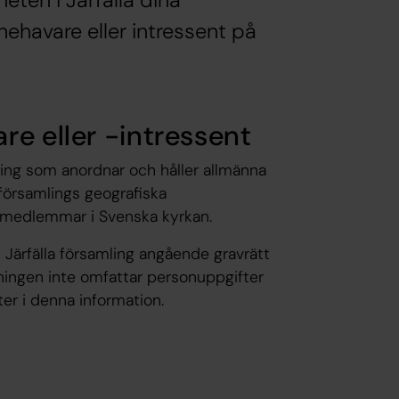
ten i Järfälla dina
ehavare eller intressent på
re eller -intressent
ling​ som anordnar och håller allmänna
församling​s geografiska
ar medlemmar i Svenska kyrkan.
Järfälla församling​ angående gravrätt
ningen inte omfattar personuppgifter
er i denna information.