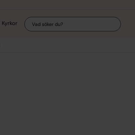
Sök
Kyrkor
t