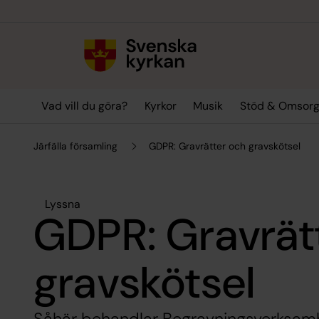
Till innehållet
Till undermeny
Vad vill du göra?
Kyrkor
Musik
Stöd & Omsor
Järfälla församling
GDPR: Gravrätter och gravskötsel
Lyssna
GDPR: Gravrät
gravskötsel