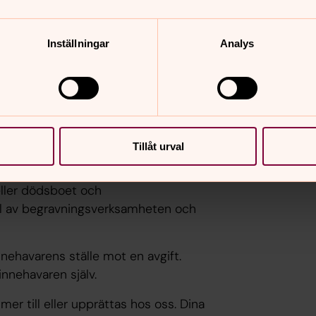
tressenten önskar bli raderad eller tills
Inställningar
Analys
rsonuppgifter?
Tillåt urval
 ett avtal mellan gravrättsinnehavaren /
ller dödsboet och
el av begravningsverksamheten och
ehavarens ställe mot en avgift.
innehavaren själv.
er till eller upprättas hos oss. Dina