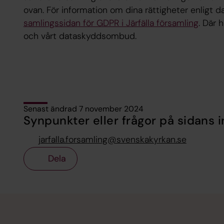
ovan. För information om dina rättigheter enligt 
samlingssidan för GDPR i Järfälla församling
. Där 
och vårt dataskyddsombud.
Senast ändrad 7 november 2024
Synpunkter eller frågor på sidans i
jarfalla.forsamling@svenskakyrkan.se
Dela
Tillbaka till toppen
Tillbaka till innehållet