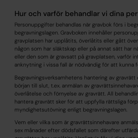
Hur och varför behandlar vi dina pe
Personuppgifter behandlas när gravbok förs i be
begravningslagen. Gravboken innehåller personup
gravplatsen har upplåtits, överlåtits eller gått över 
någon som har släktskap eller på annat sätt har nä
eller den som är gravsatt på gravplatsen, varför i
anknytning i vissa fall är nödvändig för att kunna
Begravningsverksamhetens hantering av gravrätt o
början till slut, t.ex. anmälan av gravrättsinnehav
överlåtelse och förnyelse av gravrätt. All behandl
hantera gravrätt sker för att uppfylla rättsliga förp
myndighetsutövning enligt begravningslagen.
Vem eller vilka som är gravrättsinnehavare anmäl
sex månader efter dödsfallet som därefter utfärd