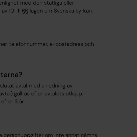
nlighet med den statliga eller
r av 10–11 §§ lagen om Svenska kyrkan.
mer, telefonnummer, e-postadress och
fterna?
vslutat avtal med anledning av
tal) gallras efter avtalets utlopp.
efter 3 år.
 dina personuppgifter om inte annat nämns