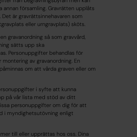
ppgifter från begravningsbyrån men kan
ia annan församling. Gravrätten upplåts
g. Det är gravrättsinnehavaren som
stgravplats eller urngravplats) sköts.
 en gravanordning så som gravvård,
dning sätts upp ska
as. Personuppgifter behandlas för
r montering av gravanordning. En
 påminnas om att vårda graven eller om
rsonuppgifter i syfte att kunna
pp på vår lista med stöd av ditt
ssa personuppgifter om dig för att
led i myndighetsutövning enligt
er till eller upprättas hos oss. Dina