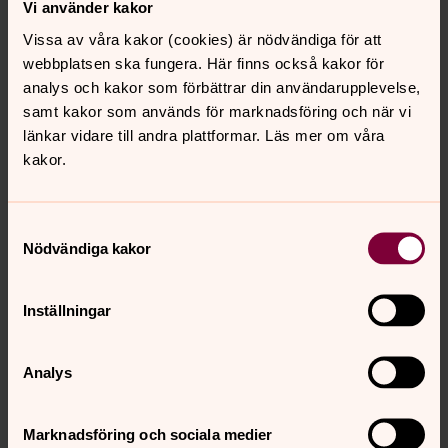
ekonomiskt bistånd samt vid fondansökan behandlas
Vi använder kakor
även adress, kontonummer, familjesituation, ekonomisk
Vissa av våra kakor (cookies) är nödvändiga för att
situation, boendesituation, ev. hälsotillstånd och ev.
webbplatsen ska fungera. Här finns också kakor för
missbruksproblem.
analys och kakor som förbättrar din användarupplevelse,
samt kakor som används för marknadsföring och när vi
Hur länge behandlar vi personuppgifterna?
länkar vidare till andra plattformar. Läs mer om våra
kakor.
Bokningen raderas efter att samtalet har ägt rum.
Minnesanteckningar från samtalet gallras när de inte
längre behövs för att bistå dig. Dokument avseende
Samtyckesval
ansökan om ekonomiskt bistånd och intyg till
Nödvändiga kakor
fondansökan raderas när ärendet är sluthanterat hos
oss. Uppgifter om utbetalning av medel bevaras upp till
åtta år med anledning av bokföringslagen.
Inställningar
Vilka rättigheter har du?
Analys
​​Järfälla församling​ ansvarar för hanteringen av dina
personuppgifter om inte annat nämns ovan. För
Marknadsföring och sociala medier