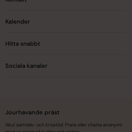
Kalender
Hitta snabbt
Sociala kanaler
Jourhavande präst
Akut samtals- och krisstöd. Prata eller chatta anonymt
med en präst på kvällar och nätter.