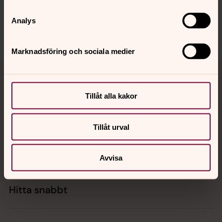
innehåll?
jarfalla.forsamling@svenskakyrkan.se
Analys
Dela
Marknadsföring och sociala medier
Tillbaka till toppen
Tillbaka till innehållet
Tillåt alla kakor
Kontakt
Tillåt urval
Kalender
Avvisa
Hitta snabbt