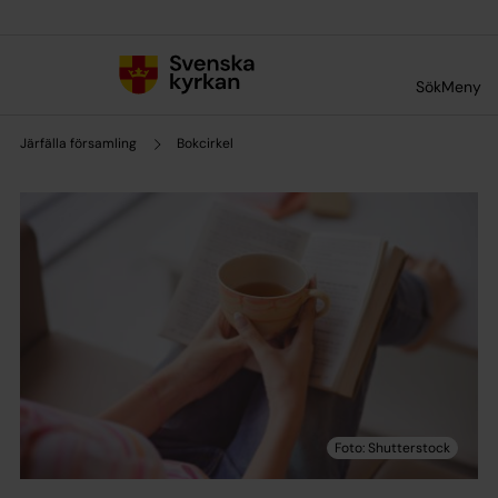
Till innehållet
Till undermeny
Sök
Meny
Järfälla församling
Bokcirkel