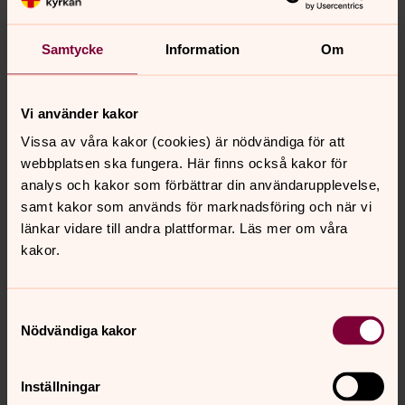
Samtycke
Information
Om
Vi använder kakor
Vissa av våra kakor (cookies) är nödvändiga för att
webbplatsen ska fungera. Här finns också kakor för
Anna Unghammar
analys och kakor som förbättrar din användarupplevelse,
Viksjö kyrka, Präst, Järfälla församling
samt kakor som används för marknadsföring och när vi
Direkt:
08-580 219 25
länkar vidare till andra plattformar. Läs mer om våra
anna.unghammar@svenskakyrkan.se
E-post:
kakor.
Samtyckesval
Nödvändiga kakor
Senast ändrad 26 januari 2026
Synpunkter eller frågor på sidans
Inställningar