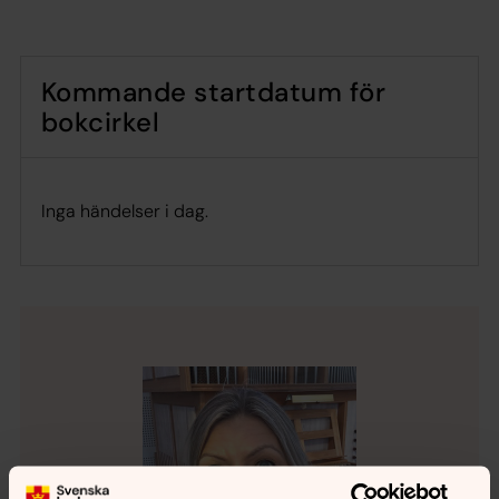
Kommande startdatum för
bokcirkel
Inga händelser i dag.