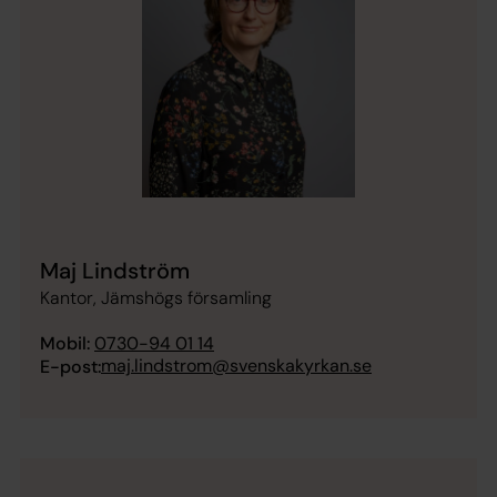
Maj Lindström
Kantor, Jämshögs församling
Mobil:
0730-94 01 14
maj.lindstrom@svenskakyrkan.se
E-post: