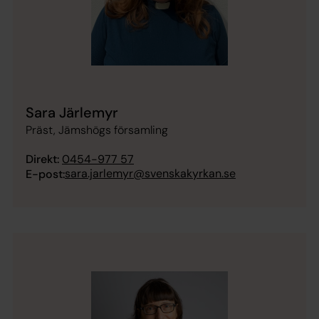
Sara Järlemyr
Präst, Jämshögs församling
Direkt:
0454-977 57
sara.jarlemyr@svenskakyrkan.se
E-post: