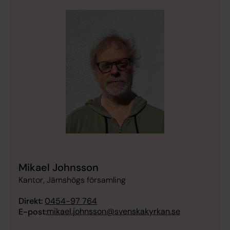
Mikael Johnsson
Kantor, Jämshögs församling
Direkt:
0454-97 764
mikael.johnsson@svenskakyrkan.se
E-post: