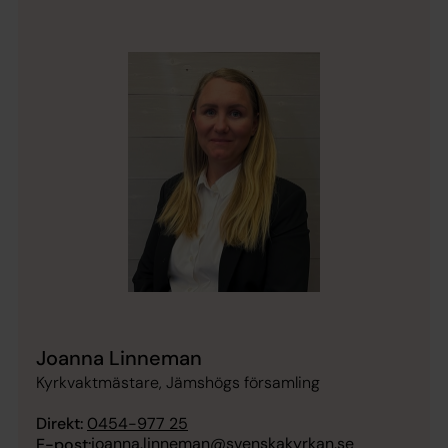
Joanna Linneman
Kyrkvaktmästare, Jämshögs församling
Direkt:
0454-977 25
joanna.linneman@svenskakyrkan.se
E-post: