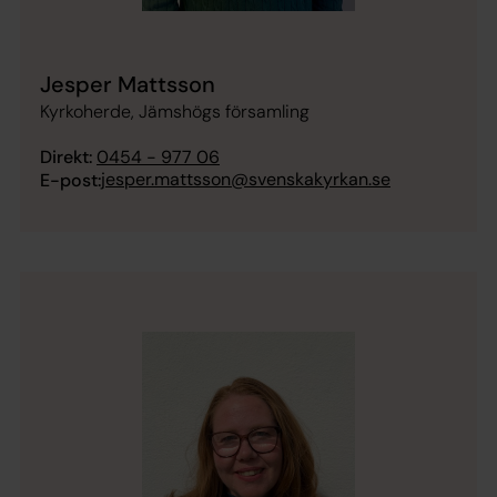
Jesper Mattsson
Kyrkoherde, Jämshögs församling
Direkt:
0454 - 977 06
jesper.mattsson@svenskakyrkan.se
E-post: