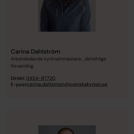
Carina Dahlström
Arbetsledande kyrkvaktmästare., Jämshögs
församling
Direkt:
0454-97720
carina.dahlstrom@svenskakyrkan.se
E-post: