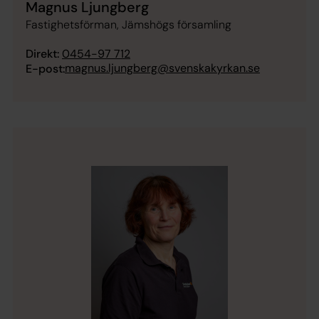
Magnus Ljungberg
Fastighetsförman, Jämshögs församling
Direkt:
0454-97 712
magnus.ljungberg@svenskakyrkan.se
E-post: