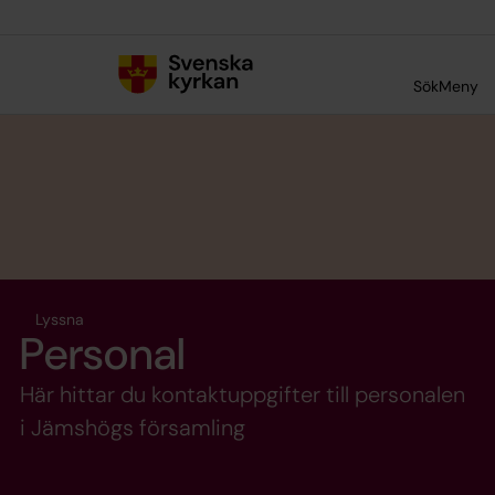
Till innehållet
Till undermeny
Sök
Meny
Lyssna
Personal
Här hittar du kontaktuppgifter till personalen
i Jämshögs församling