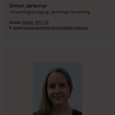
Simon Järlemyr
Församlingspedagog, Jämshögs församling
Direkt:
0454-977 70
simon.jarlemyr@svenskakyrkan.se
E-post: