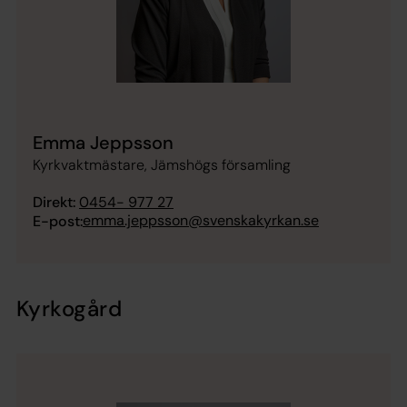
Emma Jeppsson
Kyrkvaktmästare, Jämshögs församling
Direkt:
0454- 977 27
emma.jeppsson@svenskakyrkan.se
E-post:
Kyrkogård