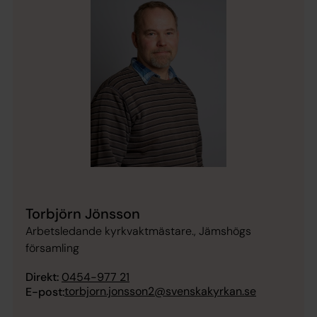
Torbjörn Jönsson
Arbetsledande kyrkvaktmästare., Jämshögs
församling
Direkt:
0454-977 21
torbjorn.jonsson2@svenskakyrkan.se
E-post: