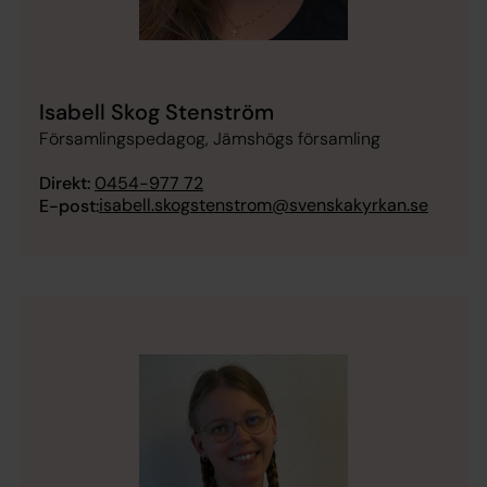
Isabell Skog Stenström
Församlingspedagog, Jämshögs församling
Direkt:
0454-977 72
isabell.skogstenstrom@svenskakyrkan.se
E-post: