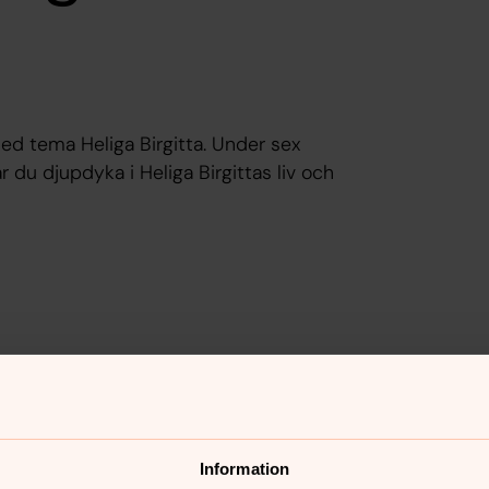
med tema Heliga Birgitta. Under sex
r du djupdyka i Heliga Birgittas liv och
nnehåll?
Information