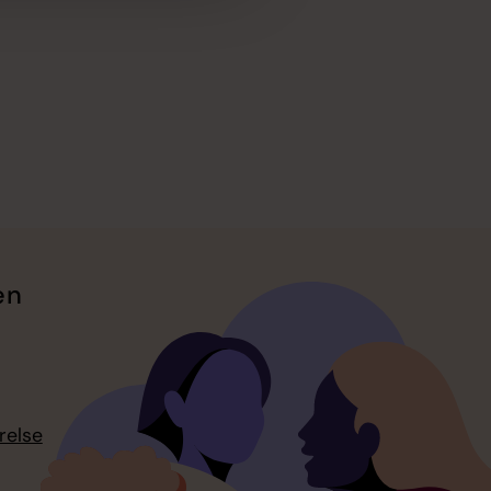
en
relse