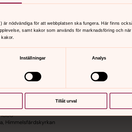
) är nödvändiga för att webbplatsen ska fungera. Här finns ocks
pplevelse, samt kakor som används för marknadsföring och när vi
 kakor.
er
Hitta snabbt
Inställningar
Analys
Sidkarta
 11.00
rka,
ärdskyrkan
 12.00
s, Himmelsfärdskyrkan
Tillåt urval
 10.00
, Himmelsfärdskyrkan