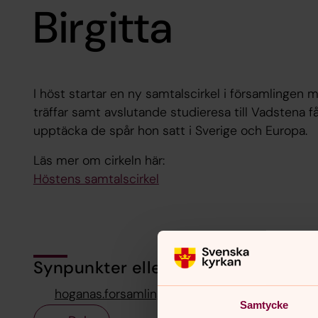
Birgitta
I höst startar en ny samtalscirkel i församlingen 
träffar samt avslutande studieresa till Vadstena få
upptäcka de spår hon satt i Sverige och Europa.
Läs mer om cirkeln här:
Höstens samtalscirkel
Synpunkter eller frågor på sidans i
hoganas.forsamling@svenskakyrkan.se
Samtycke