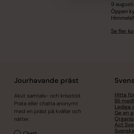
9 augusti
Öppen ky
Himmelsf
Se fler 
Jourhavande präst
Svens
Hitta f
Akut samtals- och krisstöd.
Bli med
Prata eller chatta anonymt
Lediga 
med en präst på kvällar och
Ge en g
Organis
nätter.
Act Sve
Svenska
Chatt