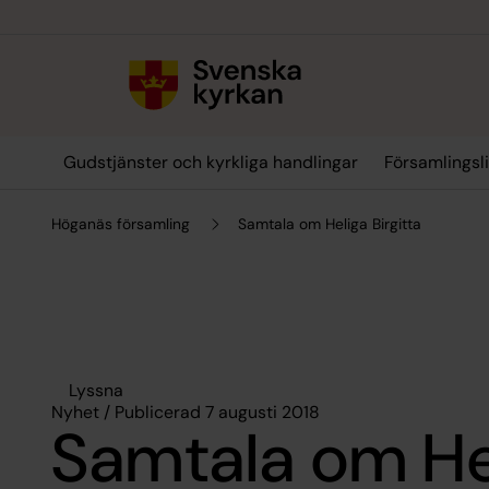
Till innehållet
Till undermeny
Gudstjänster och kyrkliga handlingar
Församlingsl
Höganäs församling
Samtala om Heliga Birgitta
Lyssna
Nyhet / Publicerad 7 augusti 2018
Samtala om He