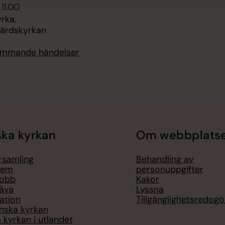
 11.00
rka,
ärdskyrkan
kommande händelser
ka kyrkan
Om webbplats
örsamling
Behandling av
lem
personuppgifter
jobb
Kakor
åva
Lyssna
ation
Tillgänglighetsredogö
nska kyrkan
 kyrkan i utlandet