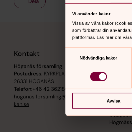
Dela
Vi använder kakor
Vissa av våra kakor (cookies
Tillbaka till toppen
Tillbaka till innehållet
som förbättrar din användaru
plattformar. Läs mer om våra
Samtyckesval
Kontakt
Kalend
Nödvändiga kakor
Höganäs församling
8 augusti
Postadress:
KYRKPLATSEN 3,
Öppen ky
Himmelsf
26331 HÖGANÄS
Telefon:
+46 42 362180
8 augusti
hoganas.forsamling@svenskakyr
Himlapau
Avvisa
kan.se
9 augusti
Högmässa