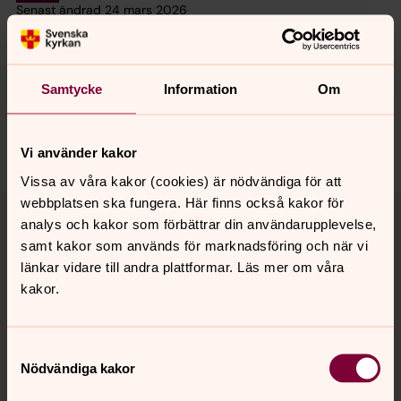
Senast ändrad 24 mars 2026
Synpunkter eller frågor på sidans
innehåll?
hoganas.forsamling@svenskakyrkan.se
Samtycke
Information
Om
Dela
Vi använder kakor
Vissa av våra kakor (cookies) är nödvändiga för att
Tillbaka till toppen
Tillbaka till innehållet
webbplatsen ska fungera. Här finns också kakor för
analys och kakor som förbättrar din användarupplevelse,
samt kakor som används för marknadsföring och när vi
länkar vidare till andra plattformar. Läs mer om våra
Kontakt
kakor.
Samtyckesval
Kalender
Nödvändiga kakor