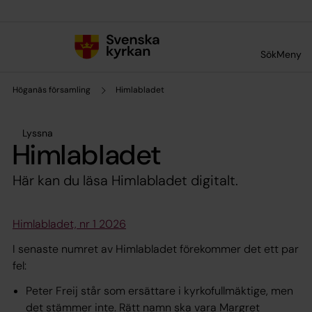
Till innehållet
Till undermeny
Sök
Meny
Höganäs församling
Himlabladet
Lyssna
Himlabladet
Här kan du läsa Himlabladet digitalt.
Himlabladet, nr 1 2026
I senaste numret av Himlabladet förekommer det ett par
fel:
Peter Freij står som ersättare i kyrkofullmäktige, men
det stämmer inte. Rätt namn ska vara Margret