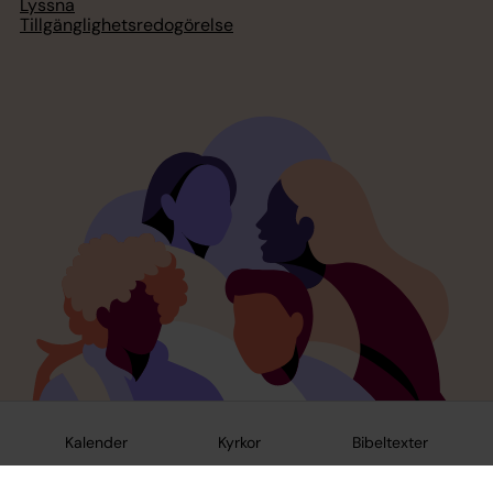
Lyssna
Tillgänglighetsredogörelse
Kalender
Kyrkor
Bibeltexter