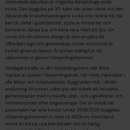
Himmelsfärdskyrkan är Höganäs församlings enda
kyrka. Den byggdes på 30-talet när orten växte och den
dåvarande bruksförsamlingens kyrka inte räckte till. Här
kan du delta i gudstjänster, njuta av konserter och
komma in, tända ljus och bara vara. Med sitt ljus, sin
rymd och sin stilrena design är den en plats för
tillbedjan, lugn och gemenskap. Under kontorstid är
kyrkan givetvis öppen. Är porten stängd är du
välkommen in genom församlingshemmet.
Himlagård kallar vi vårt församlingshem. Här finns
mycket av pulsen i församlingslivet, här möts människor i
alla åldrar och livssituationer. Byggnaden står i direkt
anslutning till kyrkan, vilket gör det enkelt att fortsätta
gemenskapen med kyrkkaffe, dop- och vigselfester och
minnesstunder efter begravningar. Det är också här
personalen har sina kontor. Under 2019/2020 byggdes
församlingshemmet ut med ca 400kvm, med bland
annat en körsal, nya barnlokaler och en härlig