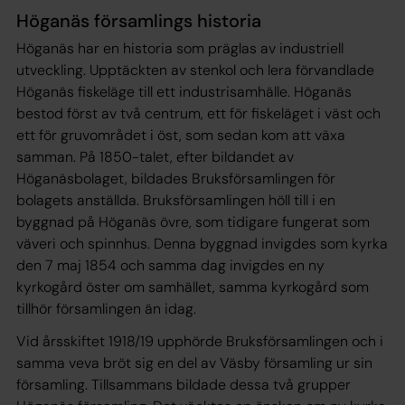
Höganäs församlings historia
Höganäs har en historia som präglas av industriell
utveckling. Upptäckten av stenkol och lera förvandlade
Höganäs fiskeläge till ett industrisamhälle. Höganäs
bestod först av två centrum, ett för fiskeläget i väst och
ett för gruvområdet i öst, som sedan kom att växa
samman. På 1850-talet, efter bildandet av
Höganäsbolaget, bildades Bruksförsamlingen för
bolagets anställda. Bruksförsamlingen höll till i en
byggnad på Höganäs övre, som tidigare fungerat som
väveri och spinnhus. Denna byggnad invigdes som kyrka
den 7 maj 1854 och samma dag invigdes en ny
kyrkogård öster om samhället, samma kyrkogård som
tillhör församlingen än idag.
Vid årsskiftet 1918/19 upphörde Bruksförsamlingen och i
samma veva bröt sig en del av Väsby församling ur sin
församling. Tillsammans bildade dessa två grupper