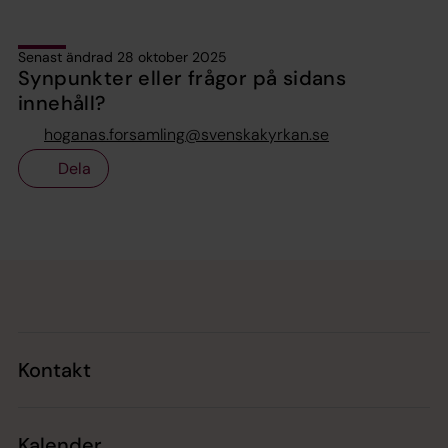
Senast ändrad 28 oktober 2025
Synpunkter eller frågor på sidans
innehåll?
hoganas.forsamling@svenskakyrkan.se
Dela
Tillbaka till toppen
Tillbaka till innehållet
Kontakt
Kalender