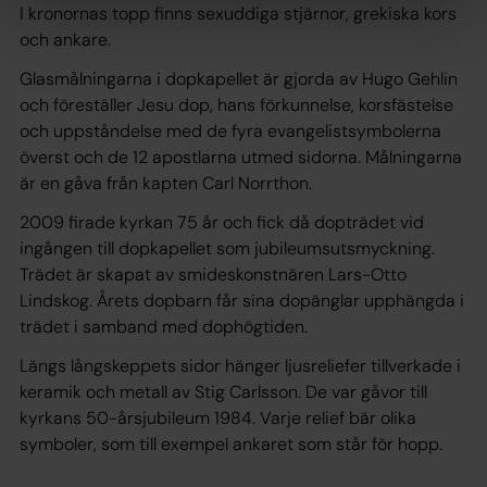
I kronornas topp finns sexuddiga stjärnor, grekiska kors
och ankare.
Glasmålningarna i dopkapellet är gjorda av Hugo Gehlin
och föreställer Jesu dop, hans förkunnelse, korsfästelse
och uppståndelse med de fyra evangelistsymbolerna
överst och de 12 apostlarna utmed sidorna. Målningarna
är en gåva från kapten Carl Norrthon.
2009 firade kyrkan 75 år och fick då dopträdet vid
ingången till dopkapellet som jubileumsutsmyckning.
Trädet är skapat av smideskonstnären Lars-Otto
Lindskog. Årets dopbarn får sina dopänglar upphängda i
trädet i samband med dophögtiden.
Längs långskeppets sidor hänger ljusreliefer tillverkade i
keramik och metall av Stig Carlsson. De var gåvor till
kyrkans 50-årsjubileum 1984. Varje relief bär olika
symboler, som till exempel ankaret som står för hopp.