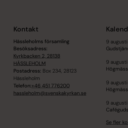
Tillbaka till toppen
Tillbaka till innehållet
Kontakt
Kalend
Hässleholms församling
9 augusti
Besöksadress:
Gudstjän
Kyrkbacken 2, 28138
9 augusti
HÄSSLEHOLM
Högmässa
Postadress:
Box 234, 28123
Hässleholm
9 augusti
Telefon:
+46 451 776200
Högmässa
hassleholm@svenskakyrkan.se
9 augusti
Caféguds
Se fler 