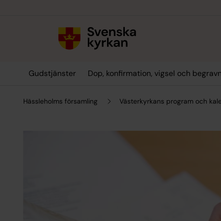
Till innehållet
Till undermeny
Gudstjänster
Dop, konfirmation, vigsel och begrav
Hässleholms församling
Västerkyrkans program och kal