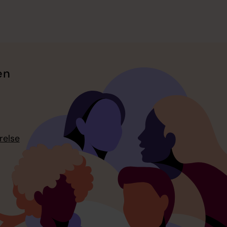
en
relse