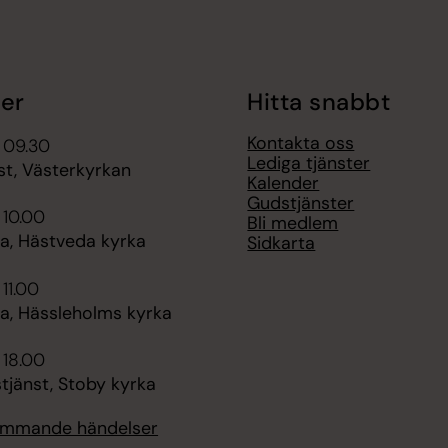
er
Hitta snabbt
Kontakta oss
 09.30
Lediga tjänster
st, Västerkyrkan
Kalender
Gudstjänster
 10.00
Bli medlem
, Hästveda kyrka
Sidkarta
 11.00
, Hässleholms kyrka
 18.00
tjänst, Stoby kyrka
kommande händelser