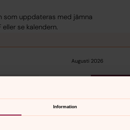
ram som uppdateras med jämna
eller se kalendern.
augusti 2026
onsdag
torsdag
fredag
5
6
7
Information