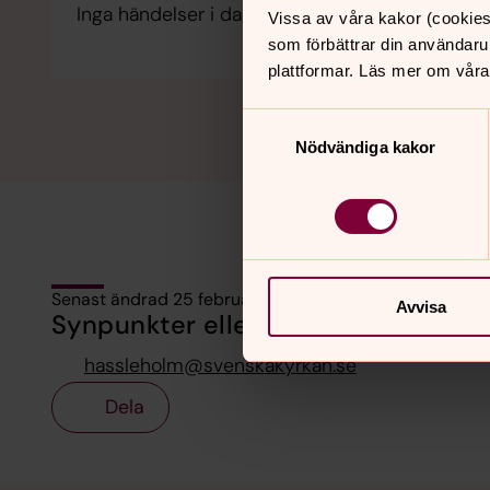
Inga händelser i dag.
Vissa av våra kakor (cookies
som förbättrar din användaru
plattformar. Läs mer om våra
Samtyckesval
Nödvändiga kakor
Senast ändrad 25 februari 2026
Avvisa
Synpunkter eller frågor på sidans i
hassleholm@svenskakyrkan.se
Dela