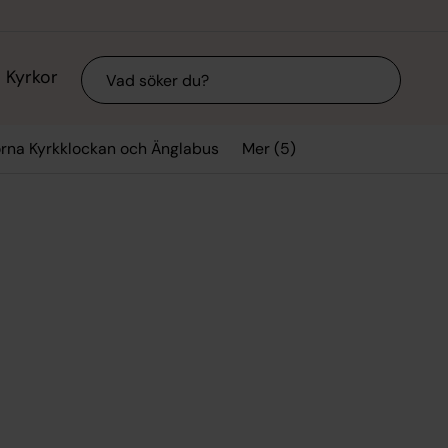
Sök
Kyrkor
Mer (5)
orna Kyrkklockan och Änglabus