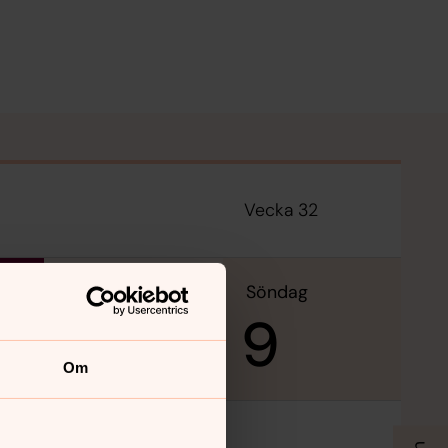
Vecka 32
lördag
söndag
8
9
Om