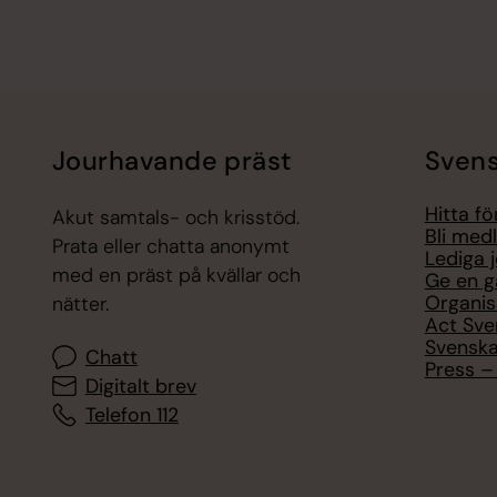
Jourhavande präst
Svens
Hitta f
Akut samtals- och krisstöd.
Bli med
Prata eller chatta anonymt
Lediga 
med en präst på kvällar och
Ge en g
Organis
nätter.
Act Sve
Svenska
Chatt
Press – 
Digitalt brev
Telefon 112