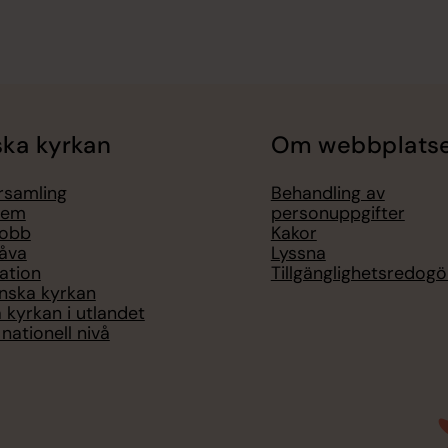
ka kyrkan
Om webbplats
örsamling
Behandling av
lem
personuppgifter
jobb
Kakor
åva
Lyssna
ation
Tillgänglighetsredogö
nska kyrkan
 kyrkan i utlandet
nationell nivå