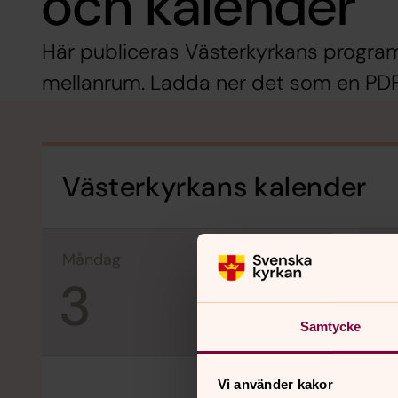
och kalender
Här publiceras Västerkyrkans prog
mellanrum. Ladda ner det som en PDF 
Västerkyrkans kalender
måndag
tisdag
3
4
Samtycke
Vi använder kakor