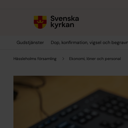
Till innehållet
Till undermeny
Gudstjänster
Dop, konfirmation, vigsel och begrav
Hässleholms församling
Ekonomi, löner och personal