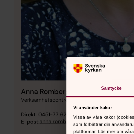
Samtycke
Anna Romberg
Verksamhetscontroller, Hässleholms församlin
Vi använder kakor
Direkt:
0451-77 62 05
Vissa av våra kakor (cookies
anna.romberg@svenskakyrkan.se
E-post:
som förbättrar din användaru
plattformar. Läs mer om våra