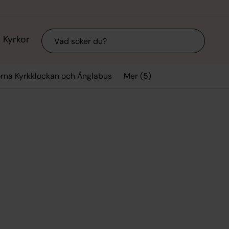
Sök
Kyrkor
Mer (5)
orna Kyrkklockan och Änglabus