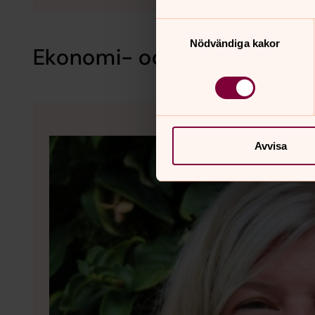
Samtyckesval
Nödvändiga kakor
Ekonomi- och löneassisten
Avvisa