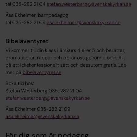
tel 035-282 21 04
stefan.westerberg@svenskakyrkan.se
Åsa Ekheimer, barnpedagog
tel 035-282 21 09
asa.ekheimer@svenskakyrkan.se
Bibeläventyret
Vi kommer till din klass i årskurs 4 eller 5 och berättar,
dramatiserar, rappar och trollar oss genom bibeln. Allt
på ett ickekonfessionellt sätt och dessutom gratis. Läs
mer på
bibelaventyret.se
Boka tid hos:
Stefan Westerberg 035-282 21 04
stefan.westerberg@svenskakyrkan.se
Åsa Ekheimer 035-282 21 09
asa.ekheimer@svenskakyrkan.se
För dig som är pedagog