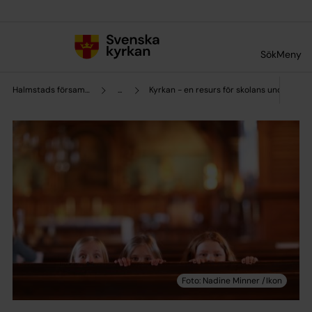
Till innehållet
Till undermeny
Sök
Meny
Halmstads församling
...
Kyrkan - en resurs för skolans undervisni