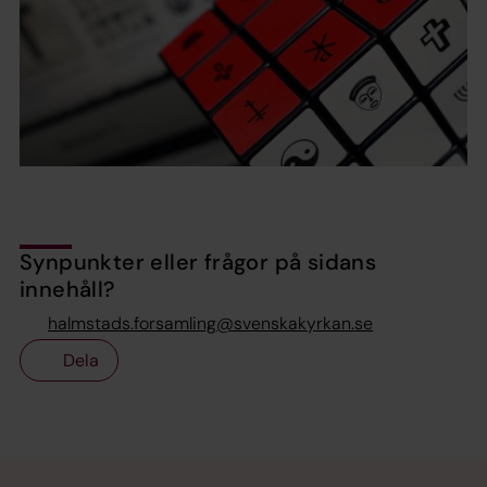
Synpunkter eller frågor på sidans
innehåll?
halmstads.forsamling@svenskakyrkan.se
Dela
Tillbaka till toppen
Tillbaka till innehållet