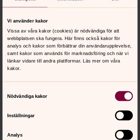
Tid: hela läsåret.
Bokning: löpande under året till
anne-
Vi använder kakor
lie.hoffert@svenskakyrkan.se
eller 035-282 21 40
Vissa av våra kakor (cookies) är nödvändiga för att
webbplatsen ska fungera. Här finns också kakor för
Studiebesök i kyrkan
analys och kakor som förbättrar din användarupplevelse,
Årskurs 7-9, religion, samhällskunskap
samt kakor som används för marknadsföring och när vi
Vi skräddarsyr besöket efter era behov och önskemål.
länkar vidare till andra plattformar. Läs mer om våra
Här finns det möjlighet för eleverna att ställa frågor och
kakor.
samtala kring ämnen som tas upp i religions- och
samhällsundervisningen.
Samtyckesval
Tid: hela läsåret.
Nödvändiga kakor
Bokning: löpande under året till
anne-
lie.hoffert@svenskakyrkan.se
eller 035-282 21 40
Inställningar
Påskvandring
Årskurs F-3, SO
Analys