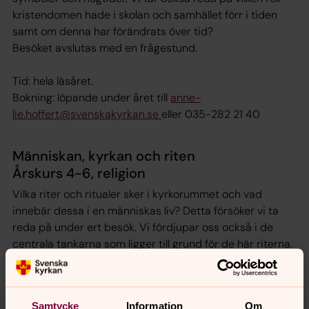
kristendomen hade i skolan och samhället förr i tiden
samt om denna har förändrats över tid?
Besöket avslutas med en frågestund.
Tid: hela läsåret.
Bokning: löpande under året till
anne-
lie.hoffert@svenskakyrkan.se
eller 035-282 21 40
Människan, kyrkan och riten
Årskurs 4-6, religion
Vilka riter och ritualer sker i kyrkorummet och vad
innebär dessa i en människas liv? Detta försöker vi ta
reda på under ert besök. Vi fördjupar oss också i de
centrala tankarna som ligger till grund för de här riterna.
Vi tittar även på de kläder som används vid dessa riter
och berättar om deras betydelse.
Besöket avslutas med en frågestund.
Samtycke
Information
Om