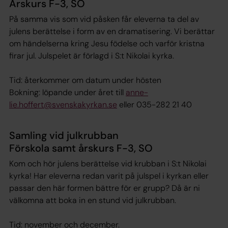
Årskurs F-3, SO
På samma vis som vid påsken får eleverna ta del av
julens berättelse i form av en dramatisering. Vi berättar
om händelserna kring Jesu födelse och varför kristna
firar jul. Julspelet är förlagd i S:t Nikolai kyrka.
Tid: återkommer om datum under hösten
Bokning: löpande under året till
anne-
lie.hoffert@svenskakyrkan.se
eller 035-282 21 40
Samling vid julkrubban
Förskola samt årskurs F-3, SO
Kom och hör julens berättelse vid krubban i S:t Nikolai
kyrka! Har eleverna redan varit på julspel i kyrkan eller
passar den här formen bättre för er grupp? Då är ni
välkomna att boka in en stund vid julkrubban.
Tid: november och december.