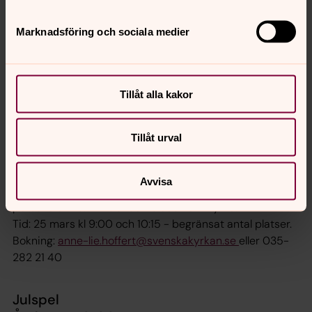
Genom en stationsvandring med våra bibliska figurer får
ni möta påskens berättelse.
Marknadsföring och sociala medier
Vandringen är förlagd i kyrkan.
Tid: mars
Bokning: löpande under året till
anne-
Tillåt alla kakor
lie.hoffert@svenskakyrkan.se
eller 035-282 21 40
Tillåt urval
Påskspel
Årskurs F-3 och åk 4-6, SO
Avvisa
Välkomna att se påskens händelser dramatiseras av
personalen i S:t Nikolai och Olaus Petri kyrka.
Tid: 25 mars kl 9:00 och 10:15 - begränsat antal platser.
Bokning:
anne-lie.hoffert@svenskakyrkan.se
eller 035-
282 21 40
Julspel