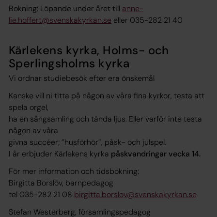
Bokning: Löpande under året till
anne-
lie.hoffert@svenskakyrkan.se
eller 035-282 21 40
Kärlekens kyrka, Holms- och
Sperlingsholms kyrka
Vi ordnar studiebesök efter era önskemål
Kanske vill ni titta på någon av våra fina kyrkor, testa att
spela orgel,
ha en sångsamling och tända ljus. Eller varför inte testa
någon av våra
givna succéer; ”husförhör”, påsk- och julspel.
I år erbjuder Kärlekens kyrka
påskvandringar vecka 14.
För mer information och tidsbokning:
Birgitta Borslöv, barnpedagog
tel 035-282 21 08
birgitta.borslov@svenskakyrkan.se
Stefan Westerberg, församlingspedagog