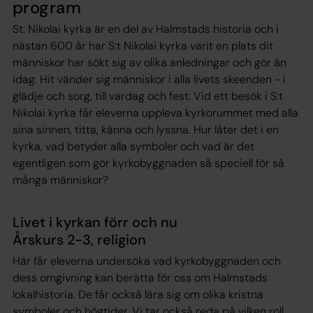
program
St: Nikolai kyrka är en del av Halmstads historia och i
nästan 600 år har S:t Nikolai kyrka varit en plats dit
människor har sökt sig av olika anledningar och gör än
idag. Hit vänder sig människor i alla livets skeenden - i
glädje och sorg, till vardag och fest. Vid ett besök i S:t
Nikolai kyrka får eleverna uppleva kyrkorummet med alla
sina sinnen, titta, känna och lyssna. Hur låter det i en
kyrka, vad betyder alla symboler och vad är det
egentligen som gör kyrkobyggnaden så speciell för så
många människor?
Livet i kyrkan förr och nu
Årskurs 2-3, religion
Här får eleverna undersöka vad kyrkobyggnaden och
dess omgivning kan berätta för oss om Halmstads
lokalhistoria. De får också lära sig om olika kristna
symboler och högtider. Vi tar också reda på vilken roll