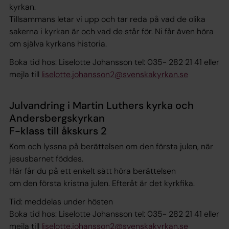
kyrkan.
Tillsammans letar vi upp och tar reda på vad de olika
sakerna i kyrkan är och vad de står för. Ni får även höra
om själva kyrkans historia.
Boka tid hos: Liselotte Johansson tel: 035- 282 21 41 eller
mejla till
liselotte.johansson2@svenskakyrkan.se
Julvandring i Martin Luthers kyrka och
Andersbergskyrkan
F-klass till åkskurs 2
Kom och lyssna på berättelsen om den första julen, när
jesusbarnet föddes.
Här får du på ett enkelt sätt höra berättelsen
om den första kristna julen. Efteråt är det kyrkfika.
Tid: meddelas under hösten
Boka tid hos: Liselotte Johansson tel: 035- 282 21 41 eller
mejla till
liselotte.johansson2@svenskakyrkan.se