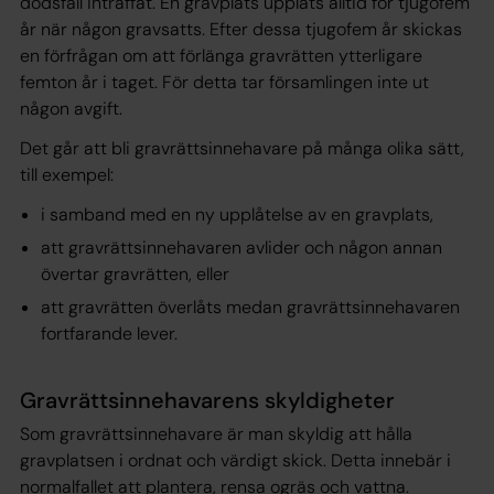
dödsfall inträffat. En gravplats upplåts alltid för tjugofem
år när någon gravsatts. Efter dessa tjugofem år skickas
en förfrågan om att förlänga gravrätten ytterligare
femton år i taget. För detta tar församlingen inte ut
någon avgift.
Det går att bli gravrättsinnehavare på många olika sätt,
till exempel:
i samband med en ny upplåtelse av en gravplats,
att gravrättsinnehavaren avlider och någon annan
övertar gravrätten, eller
att gravrätten överlåts medan gravrättsinnehavaren
fortfarande lever.
Gravrättsinnehavarens skyldigheter
Som gravrättsinnehavare är man skyldig att hålla
gravplatsen i ordnat och värdigt skick. Detta innebär i
normalfallet att plantera, rensa ogräs och vattna.