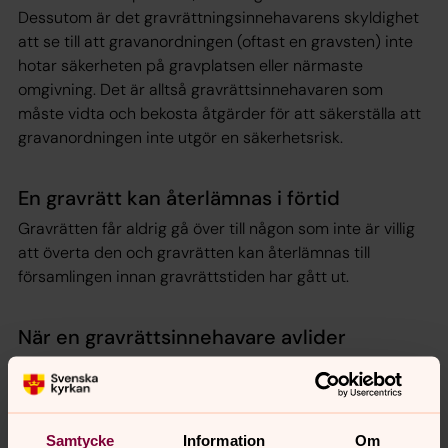
Dessutom är det gravrättningsinnehavarens skyldighet
att se till att gravanordningen (oftast en gravsten) inte
hotar säkerheten på gravplatsen eller närmaste
omgivning. Det är alltså gravrättsinnehavaren som
måste vidta och bekosta åtgärder för att säkerställa att
gravanordningen inte utgör en säkerhetsrisk.
En gravrätt kan återlämnas i förtid
Gravrätten får aldrig gå över till någon som inte är villig
att överta den och gravrätten kan återlämnas till
församlingen innan gravrättstiden har gått ut.
När en gravrättsinnehavare avlider
När gravrättsinnehavaren avlider ska dödsboet inom
sex månader från dödsfallet anmäla till församlingen
vem eller vilka gravrätten har ska gå över till eller att det
inte finns någon som kan/vill ta över gravrätten.
Samtycke
Information
Om