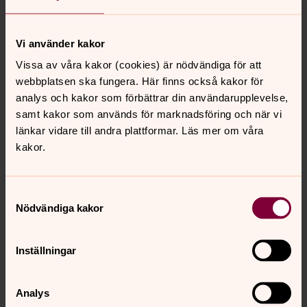
Gravrätten kan endast gå över till någon som genom
släktskap eller på något annat sätt har nära anknytning
antingen till den avlidne gravrättsinnehavaren eller till
Vi använder kakor
någon gravsatt inom gravplatsen.
Vissa av våra kakor (cookies) är nödvändiga för att
webbplatsen ska fungera. Här finns också kakor för
analys och kakor som förbättrar din användarupplevelse,
Frågor? Kontakta mig
samt kakor som används för marknadsföring och när vi
länkar vidare till andra plattformar. Läs mer om våra
kakor.
Samtyckesval
Nödvändiga kakor
Inställningar
Analys