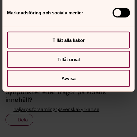
Marknadsföring och sociala medier
Karin Drevelius
Kommunikatör, Gravärenden, Dataskyddsombud
Direkt:
0418-48 27 13
Mobil:
0702-38 85 01
Tillåt alla kakor
karin.drevelius@svenskakyrkan.se
E-post:
Tillåt urval
Avvisa
Senast ändrad 20 april 2022
Synpunkter eller frågor på sidans
innehåll?
haljarps.forsamling@svenskakyrkan.se
Dela