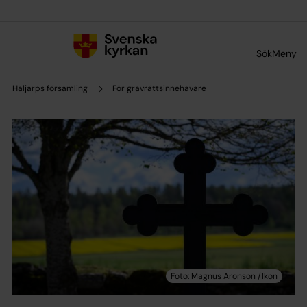
Till innehållet
Till undermeny
Sök
Meny
Häljarps församling
För gravrättsinnehavare