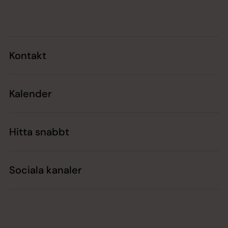
Tillbaka till toppen
Tillbaka till innehållet
Kontakt
Kalender
Hitta snabbt
Sociala kanaler