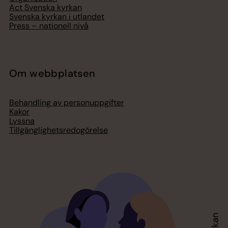
Act Svenska kyrkan
Svenska kyrkan i utlandet
Press – nationell nivå
Om webbplatsen
Behandling av personuppgifter
Kakor
Lyssna
Tillgänglighetsredogörelse