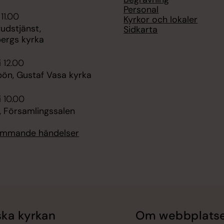
Personal
 11.00
Kyrkor och lokaler
udstjänst,
Sidkarta
ergs kyrka
i 12.00
ön, Gustaf Vasa kyrka
i 10.00
, Församlingssalen
kommande händelser
ka kyrkan
Om webbplats