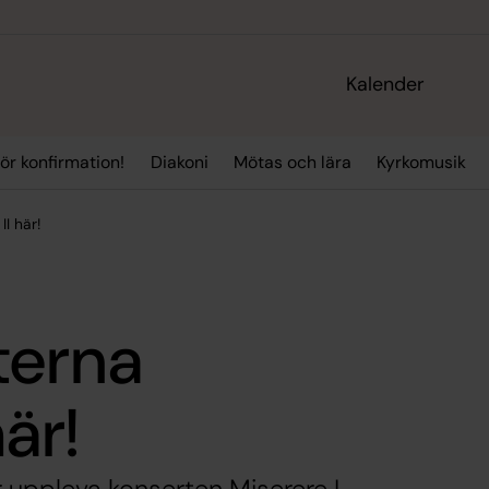
Kalender
ör konfirmation!
Diakoni
Mötas och lära
Kyrkomusik
I här!
terna
här!