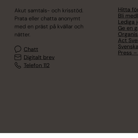
Hitta f
Akut samtals- och krisstöd.
Bli med
Prata eller chatta anonymt
Lediga 
med en präst på kvällar och
Ge en g
Organis
nätter.
Act Sve
Svenska
Chatt
Press – 
Digitalt brev
Telefon 112