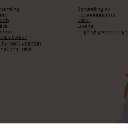
örsamling
Behandling av
lem
personuppgifter
jobb
Kakor
åva
Lyssna
ation
Tillgänglighetsredogö
nska kyrkan
 kyrkan i utlandet
nationell nivå