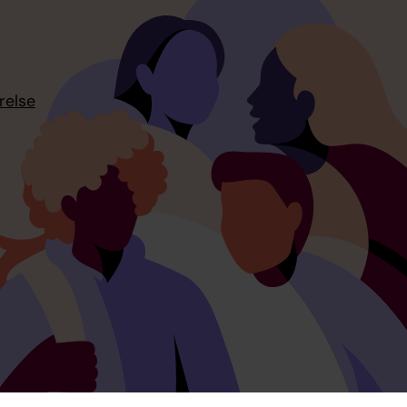
relse