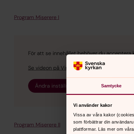
Program Miserere I
För att se innehållet behöver du acceptera 
Se videon på Vimeo i stället.
Ändra inställningar
Samtycke
Vi använder kakor
Vissa av våra kakor (cookies
som förbättrar din användaru
Program Miserere II
plattformar. Läs mer om våra