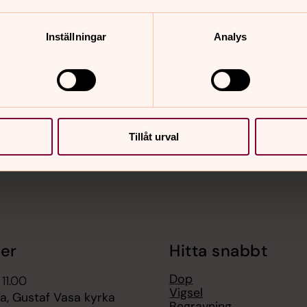
Inställningar
Analys
nnehåll?
Tillåt urval
er
Hitta snabbt
Dop
 11.00
Vigsel
, Gustaf Vasa kyrka
Begravning