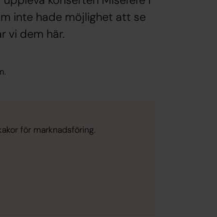
 uppleva konserten Miserere I
som inte hade möjlighet att se
r vi dem här.
m.
kakor för marknadsföring.