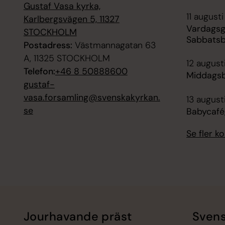
Gustaf Vasa kyrka,
11 augusti
Karlbergsvägen 5, 11327
Vardagsg
STOCKHOLM
Sabbatsb
Postadress:
Västmannagatan 63
A, 11325 STOCKHOLM
12 august
Telefon:
+46 8 50888600
Middagsb
gustaf-
vasa.forsamling@svenskakyrkan.
13 august
se
Babycafé
Se fler 
Jourhavande präst
Svens