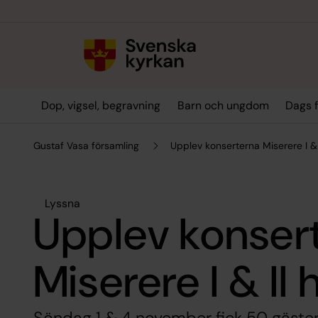
Till innehållet
Till undermeny
Dop, vigsel, begravning
Barn och ungdom
Dags f
Gustaf Vasa församling
Upplev konserterna Miserere I & I
Lyssna
Upplev konser
Miserere I & II 