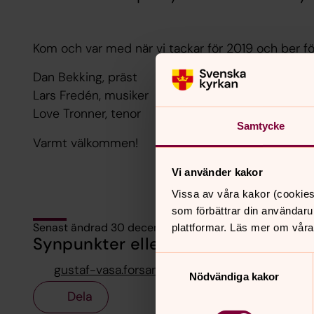
Kom och var med när vi tackar för 2019 och ber för
Dan Bekking, präst
Lars Fredén, musiker
Love Tronner, tenor
Samtycke
Varmt välkommen!
Vi använder kakor
Vissa av våra kakor (cookies
som förbättrar din användaru
Senast ändrad 30 december 2019
plattformar. Läs mer om våra
Synpunkter eller frågor på sidans i
Samtyckesval
gustaf-vasa.forsamling@svenskakyrkan.se
Nödvändiga kakor
Dela