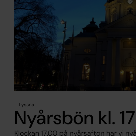
Lyssna
Nyårsbön kl. 1
Klockan 17.00 på nyårsafton har vi ny