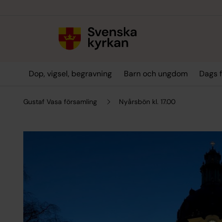
Till innehållet
Till undermeny
Dop, vigsel, begravning
Barn och ungdom
Dags f
Gustaf Vasa församling
Nyårsbön kl. 17.00