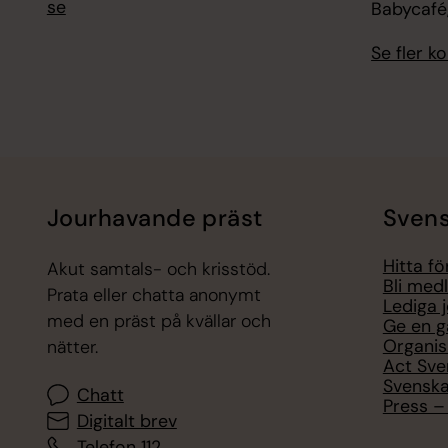
se
Babycafé
Se fler 
Jourhavande präst
Svens
Hitta f
Akut samtals- och krisstöd.
Bli med
Prata eller chatta anonymt
Lediga 
med en präst på kvällar och
Ge en g
Organis
nätter.
Act Sve
Svenska
Chatt
Press – 
Digitalt brev
Telefon 112