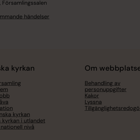
, Församlingssalen
kommande händelser
ka kyrkan
Om webbplats
örsamling
Behandling av
lem
personuppgifter
jobb
Kakor
åva
Lyssna
ation
Tillgänglighetsredogö
nska kyrkan
 kyrkan i utlandet
nationell nivå