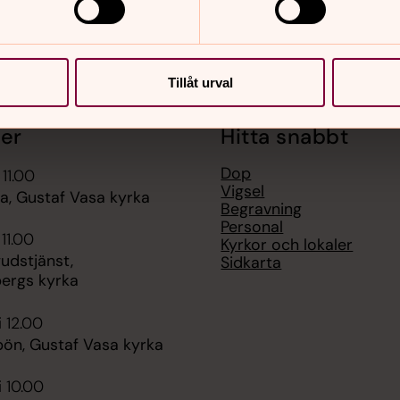
Tillåt urval
er
Hitta snabbt
Dop
 11.00
Vigsel
, Gustaf Vasa kyrka
Begravning
Personal
 11.00
Kyrkor och lokaler
udstjänst,
Sidkarta
ergs kyrka
i 12.00
ön, Gustaf Vasa kyrka
i 10.00