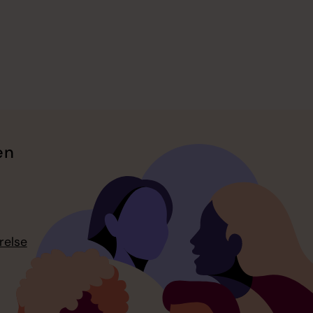
en
relse