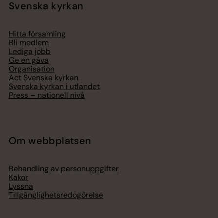
Svenska kyrkan
Hitta församling
Bli medlem
Lediga jobb
Ge en gåva
Organisation
Act Svenska kyrkan
Svenska kyrkan i utlandet
Press – nationell nivå
Om webbplatsen
Behandling av personuppgifter
Kakor
Lyssna
Tillgänglighetsredogörelse