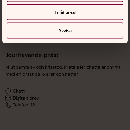
Sociala kanaler
Tillåt urval
Avvisa
Jourhavande präst
Akut samtals- och krisstöd. Prata eller chatta anonymt
med en präst på kvällar och nätter.
Chatt
Digitalt brev
Telefon 112