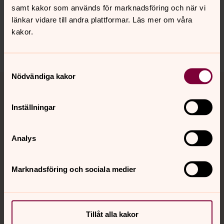
samt kakor som används för marknadsföring och när vi
innehåll?
länkar vidare till andra plattformar. Läs mer om våra
gustaf-vasa.forsamling@svenskakyrkan.se
kakor.
Dela
Samtyckesval
Tillbaka till toppen
Tillbaka till innehållet
Nödvändiga kakor
Inställningar
Kontakt
Analys
Kalender
Marknadsföring och sociala medier
Hitta snabbt
Tillåt alla kakor