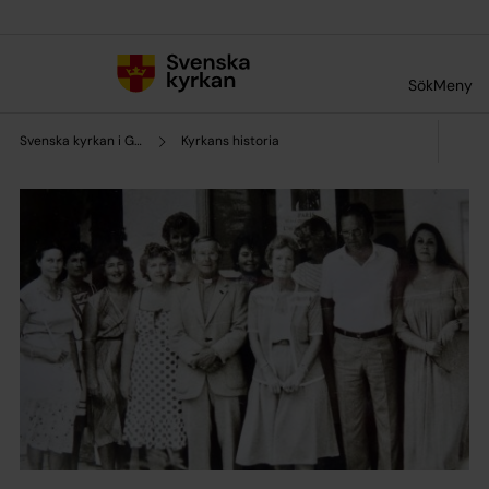
Till innehållet
Till undermeny
Sök
Meny
Svenska kyrkan i Grekland
Kyrkans historia