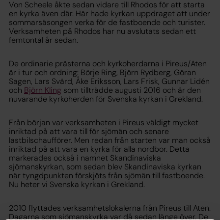
Von Scheele åkte sedan vidare till Rhodos för att starta
en kyrka även där. Här hade kyrkan uppdraget att under
sommarsäsongen verka för de fastboende och turister.
Verksamheten på Rhodos har nu avslutats sedan ett
femtontal år sedan.
De ordinarie prästerna och kyrkoherdarna i Pireus/Aten
är i tur och ordning: Börje Ring, Björn Rydberg, Göran
Sagen, Lars Svärd, Åke Eriksson, Lars Frisk, Gunnar Lidén
och
Björn Kling
som tillträdde augusti 2016 och är den
nuvarande kyrkoherden för Svenska kyrkan i Grekland.
Från början var verksamheten i Pireus väldigt mycket
inriktad på att vara till för sjömän och senare
lastbilschaufförer. Men redan från starten var man också
inriktad på att vara en kyrka för alla nordbor. Detta
markerades också i namnet Skandinaviska
sjömanskyrkan, som sedan blev Skandinaviska kyrkan
när tyngdpunkten förskjöts från sjömän till fastboende.
Nu heter vi Svenska kyrkan i Grekland.
2010 flyttades verksamhetslokalerna från Pireus till Aten.
Dagarna som sjömanskyrka var då sedan länge över. De