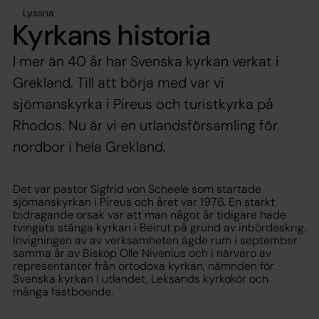
Lyssna
Kyrkans historia
I mer än 40 år har Svenska kyrkan verkat i
Grekland. Till att börja med var vi
sjömanskyrka i Pireus och turistkyrka på
Rhodos. Nu är vi en utlandsförsamling för
nordbor i hela Grekland.
Det var pastor Sigfrid von Scheele som startade
sjömanskyrkan i Pireus och året var 1976. En starkt
bidragande orsak var att man något år tidigare hade
tvingats stänga kyrkan i Beirut på grund av inbördeskrig.
Invigningen av av verksamheten ägde rum i september
samma år av Biskop Olle Nivenius och i närvaro av
representanter från ortodoxa kyrkan, nämnden för
Svenska kyrkan i utlandet, Leksands kyrkokör och
många fastboende.