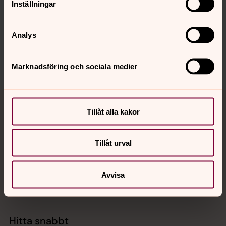
Inställningar
innehåll?
aten@svenskakyrkan.se
Analys
Dela
Marknadsföring och sociala medier
Tillbaka till toppen
Tillbaka till innehållet
Tillåt alla kakor
Tillåt urval
Kontakt
Avvisa
Kalender
Hitta snabbt