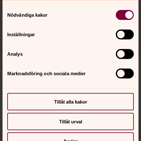
Samtyckesval
Direkt:
031-771 29 05
Nödvändiga kakor
hampus.eklund@svenskakyrkan.se
E-post:
Inställningar
Analys
Marknadsföring och sociala medier
Senast ändrad 24 april 2026
Dela
Tillåt alla kakor
Tillåt urval
Tillbaka till toppen
Tillbaka till innehållet
Jourhavande präst