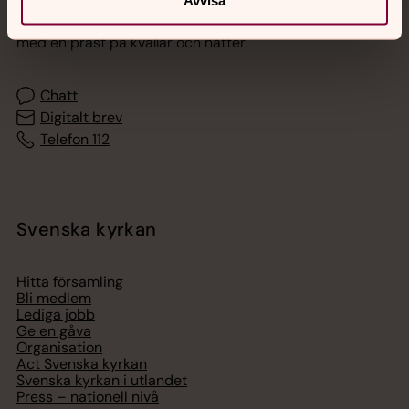
Avvisa
Akut samtals- och krisstöd. Prata eller chatta anonymt
med en präst på kvällar och nätter.
Chatt
Digitalt brev
Telefon 112
Svenska kyrkan
Hitta församling
Bli medlem
Lediga jobb
Ge en gåva
Organisation
Act Svenska kyrkan
Svenska kyrkan i utlandet
Press – nationell nivå