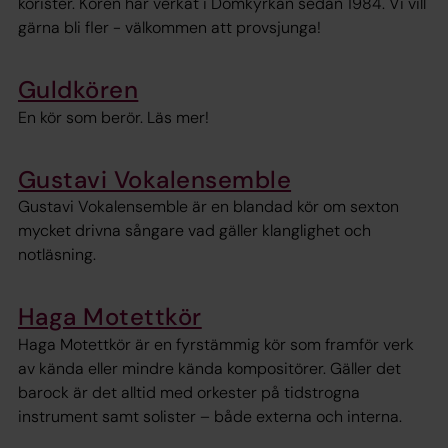
korister. Kören har verkat i Domkyrkan sedan 1984. Vi vill
gärna bli fler - välkommen att provsjunga!
Guldkören
En kör som berör. Läs mer!
Gustavi Vokalensemble
Gustavi Vokalensemble är en blandad kör om sexton
mycket drivna sångare vad gäller klanglighet och
notläsning.
Haga Motettkör
Haga Motettkör är en fyrstämmig kör som framför verk
av kända eller mindre kända kompositörer. Gäller det
barock är det alltid med orkester på tidstrogna
instrument samt solister – både externa och interna.