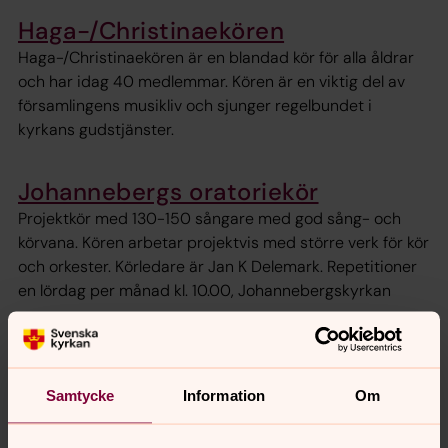
Haga-/Christinaekören
Haga-/Christinaekören är en blandad kör för alla åldrar
och har idag 40 medlemmar. Kören är en viktig del av
församlingens musikliv och sjunger regelbundet i
kyrkans gudstjänster.
Johannebergs oratoriekör
Projektkör med 130-150 sångare med god sång- och
körvana. Kören arbetar projektvis med större verk för kör
och orkester. Körledare är Jan K Delemark. Repetitioner
en lördag per månad kl. 10.00, Johannebergskyrkan
Johannebergskören
Blir du glad av att sjunga? Vill du sjunga Evergreens,
Samtycke
Information
Om
schlager, visor och kyrkosånger? Kör för dig som är
dagledig. Välkommen med eller utan sångvana!