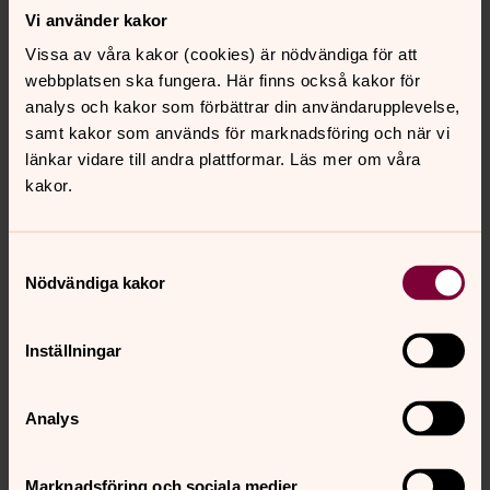
Körledare är Caroline Hernberger. Ons 10.45-12.00,
Vi använder kakor
Johannebergs församlingshem.
Vissa av våra kakor (cookies) är nödvändiga för att
webbplatsen ska fungera. Här finns också kakor för
Körer och musik
analys och kakor som förbättrar din användarupplevelse,
Vi arbetar för ett rikt musikliv integrerat med
samt kakor som används för marknadsföring och när vi
församlingens gudstjänstliv.
länkar vidare till andra plattformar. Läs mer om våra
kakor.
Vokalensemblen Cardía
Samtyckesval
Nödvändiga kakor
Vox Johannae
Vokalensemblen Vox Johannae sjunger en lite mer
avancerad körrepertoar och körens medlemmar har god
Inställningar
sång- och körvana. Körledare är Jan K Delemark. Tor
jämna veckor kl 18.30, Johannebergs församlingshem
Analys
Zion
Marknadsföring och sociala medier