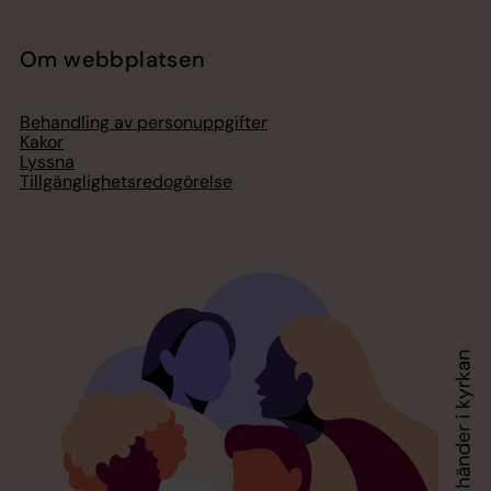
Om webbplatsen
Behandling av personuppgifter
Kakor
Lyssna
Tillgänglighetsredogörelse