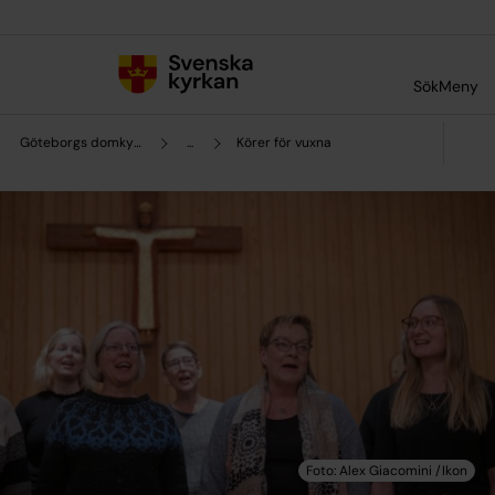
Till innehållet
Till undermeny
Sök
Meny
Göteborgs domkyrkopastorat
...
Körer för vuxna