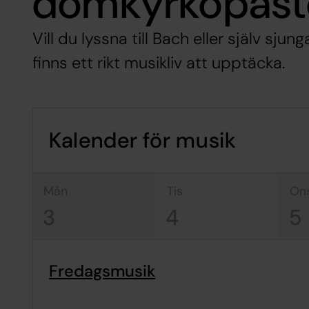
domkyrkopast
Vill du lyssna till Bach eller själv sjun
finns ett rikt musikliv att upptäcka.
Kalender för musik
mån
tis
on
3
4
5
Fredagsmusik