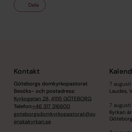
Dela
Tillbaka till toppen
Tillbaka till innehållet
Kontakt
Kalend
Göteborgs domkyrkopastorat
7 augusti
Besöks- och postadress:
Laudes, 
Kyrkogatan 28, 41115 GÖTEBORG
7 augusti
Telefon:
+46 317 316600
Kyrkan är
goteborgsdomkyrkopastorat@sv
Götebor
enskakyrkan.se