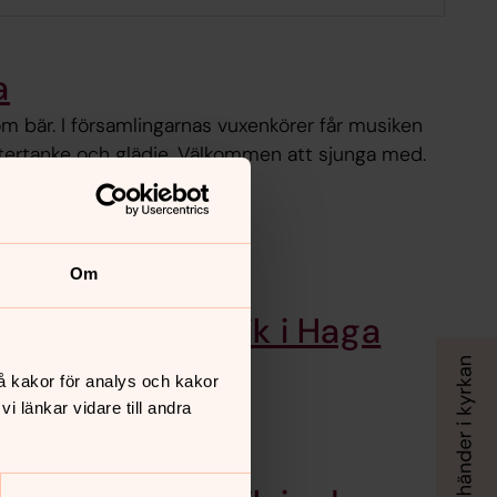
a
m bär. I församlingarnas vuxenkörer får musiken
ftertanke och glädje. Välkommen att sjunga med.
Om
Kultur och musik i Haga
församling
å kakor för analys och kakor
 länkar vidare till andra