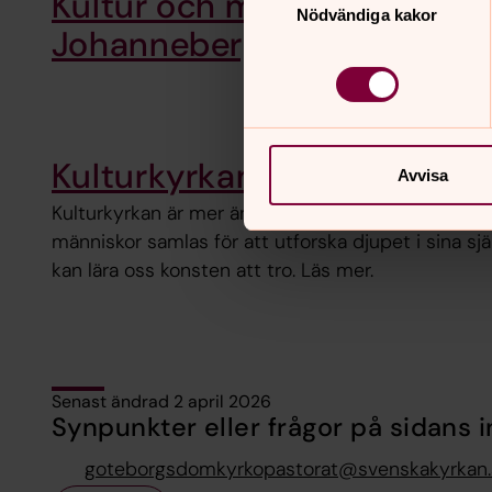
Kultur och musik i
Nödvändiga kakor
Johannebergs församling
Kulturkyrkan
Avvisa
Kulturkyrkan är mer än bara en byggnad, den är en
människor samlas för att utforska djupet i sina sjä
kan lära oss konsten att tro. Läs mer.
Senast ändrad 2 april 2026
Synpunkter eller frågor på sidans i
goteborgsdomkyrkopastorat@svenskakyrkan.