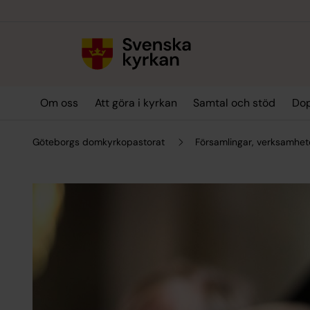
Till innehållet
Till undermeny
Om oss
Att göra i kyrkan
Samtal och stöd
Dop
Göteborgs domkyrkopastorat
Församlingar, verksamhe