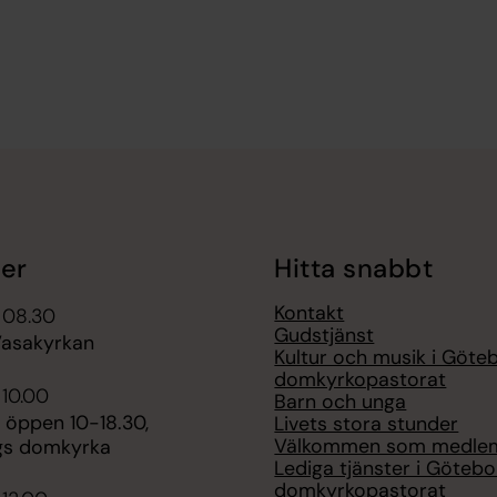
er
Hitta snabbt
Kontakt
 08.30
Gudstjänst
Vasakyrkan
Kultur och musik i Göte
domkyrkopastorat
 10.00
Barn och unga
 öppen 10-18.30,
Livets stora stunder
Välkommen som medle
gs domkyrka
Lediga tjänster i Göteb
domkyrkopastorat