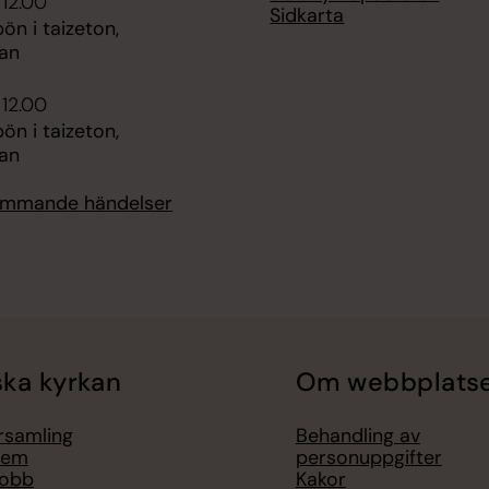
 12.00
Sidkarta
n i taizeton,
an
 12.00
n i taizeton,
an
kommande händelser
ka kyrkan
Om webbplats
örsamling
Behandling av
lem
personuppgifter
jobb
Kakor