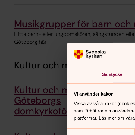
Musikgrupper för barn och
Hitta barn- eller ungdomskören, sångstunden elle
Göteborg här!
Kultur och musik i församli
Samtycke
Kultur och musik i
Vi använder kakor
Göteborgs
Vissa av våra kakor (cookies
domkyrkoförsamling
som förbättrar din användaru
plattformar. Läs mer om våra
Samtyckesval