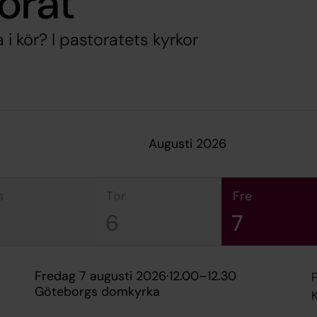
orat
ga i kör? I pastoratets kyrkor
augusti 2026
s
tor
fre
6
7
fredag 7 augusti 2026
·
12.00
–
12.30
Göteborgs domkyrka
K