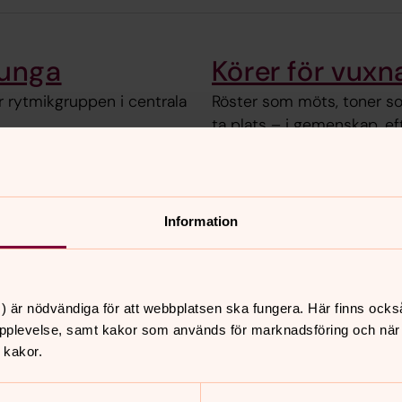
 unga
Körer för vuxn
r rytmikgruppen i centrala
Röster som möts, toner so
ta plats – i gemenskap, e
ngarna
Information
Kultur och musik i
Annedals församling
) är nödvändiga för att webbplatsen ska fungera. Här finns ocks
pplevelse, samt kakor som används för marknadsföring och när vi
 kakor.