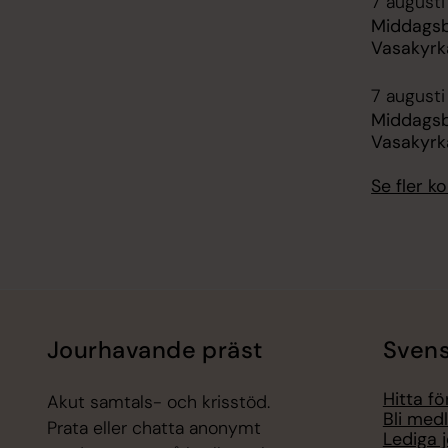
7 augusti
Middagsbö
Vasakyrk
7 augusti
Middagsbö
Vasakyrk
Se fler 
Jourhavande präst
Svens
Hitta f
Akut samtals- och krisstöd.
Bli med
Prata eller chatta anonymt
Lediga 