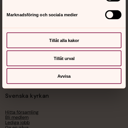
Marknadsföring och sociala medier
Jourhavande präst
Akut samtals- och krisstöd. Prata eller chatta anonymt
med en präst på kvällar och nätter.
Tillåt alla kakor
Chatt
Tillåt urval
Digitalt brev
Telefon 112
Avvisa
Svenska kyrkan
Hitta församling
Bli medlem
Lediga jobb
Ge en gåva