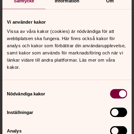
Samtycke
Information
Om
Tillbaka till toppen
Tillbaka till innehållet
Vi använder kakor
Vissa av våra kakor (cookies) är nödvändiga för att
Kontakt
webbplatsen ska fungera. Här finns också kakor för
analys och kakor som förbättrar din användarupplevelse,
samt kakor som används för marknadsföring och när vi
Kalender
länkar vidare till andra plattformar. Läs mer om våra
kakor.
Hitta snabbt
Samtyckesval
Nödvändiga kakor
Sociala kanaler
Inställningar
Analys