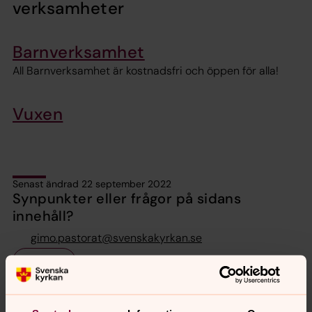
verksamheter
Barnverksamhet
All Barnverksamhet är kostnadsfri och öppen för alla!
Vuxen
Senast ändrad 22 september 2022
Synpunkter eller frågor på sidans
innehåll?
gimo.pastorat@svenskakyrkan.se
Dela