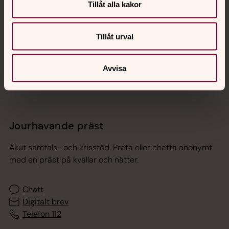
Tillåt alla kakor
Hitta snabbt
Tillåt urval
Sociala kanaler
Avvisa
Jourhavande präst
Akut samtals- och krisstöd. Prata eller chatta anonymt
med en präst på kvällar och nätter.
Chatt
Digitalt brev
Telefon 112