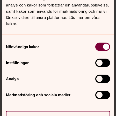
Synpunkter eller frågor på sidans
analys och kakor som förbättrar din användarupplevelse,
innehåll?
samt kakor som används för marknadsföring och när vi
länkar vidare till andra plattformar. Läs mer om våra
gimo.pastorat@svenskakyrkan.se
kakor.
Dela
Samtyckesval
Nödvändiga kakor
Tillbaka till toppen
Tillbaka till innehållet
Inställningar
Analys
Kontakt
Marknadsföring och sociala medier
Kalender