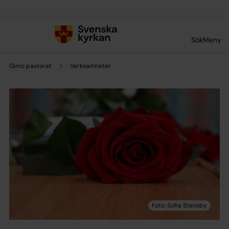
Till innehållet
Till undermeny
Sök
Meny
Gimo pastorat
Verksamheter