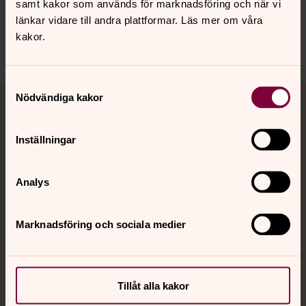
samt kakor som används för marknadsföring och när vi
länkar vidare till andra plattformar. Läs mer om våra
Senast ändrad 6 oktober 2022
kakor.
Dela
Samtyckesval
Tillbaka till toppen
Tillbaka till innehållet
Nödvändiga kakor
Jourhavande präst
Inställningar
Akut samtals- och krisstöd. Prata eller chatta anonymt
med en präst på kvällar och nätter.
Analys
Chatt
Digitalt brev
Marknadsföring och sociala medier
Telefon 112
Tillåt alla kakor
Svenska kyrkan