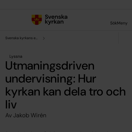
Till innehållet
Till undermeny
Sök
Meny
Svenska kyrkans enhet för forskning och analys
Lyssna
Utmaningsdriven
undervisning: Hur
kyrkan kan dela tro och
liv
Av Jakob Wirén