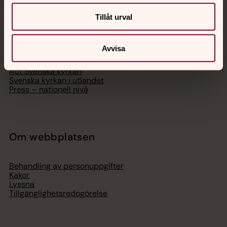
Tillåt urval
Hitta församling
Bli medlem
Lediga jobb
Avvisa
Ge en gåva
Organisation
Act Svenska kyrkan
Svenska kyrkan i utlandet
Press – nationell nivå
Om webbplatsen
Behandling av personuppgifter
Kakor
Lyssna
Tillgänglighetsredogörelse