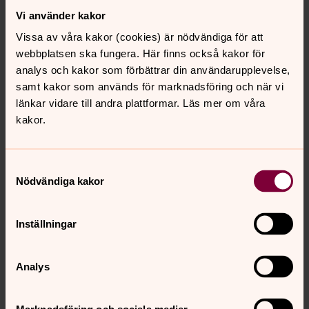
livsåskådningsvetenskap vid Högskolan i Gävle och
Vi använder kakor
Henrik Törnqvist är kyrkoherde i Svenska kyrkan i
Vissa av våra kakor (cookies) är nödvändiga för att
Trollhättan.
webbplatsen ska fungera. Här finns också kakor för
Här kan du gratis ladda ner tre kapitel ur detta nummer:
analys och kakor som förbättrar din användarupplevelse,
samt kakor som används för marknadsföring och när vi
Mikael Kurkiala
- Öppning
länkar vidare till andra plattformar. Läs mer om våra
Isabella Lövin
- Det nya formerar sig
kakor.
Elisabeth Hjort
- Skillnad och gemenskap
Samtyckesval
Nödvändiga kakor
Beställ tryckt utgåva
Samtliga nummer av Tidens Tecken finns att beställa
Inställningar
direkt från Artos förlag. Följ länkarna i listan nedan för att
komma till respektive nummer.
Beställ nummer 10 av
Tidens tecken här.
Analys