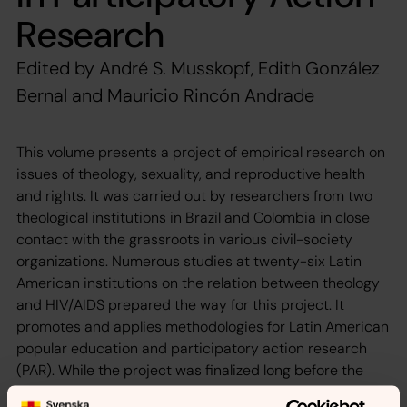
Research
Edited by André S. Musskopf, Edith González
Bernal and Mauricio Rincón Andrade
This volume presents a project of empirical research on
issues of theology, sexuality, and reproductive health
and rights. It was carried out by researchers from two
theological institutions in Brazil and Colombia in close
contact with the grassroots in various civil-society
organizations. Numerous studies at twenty-six Latin
American institutions on the relation between theology
and HIV/AIDS prepared the way for this project. It
promotes and applies methodologies for Latin American
popular education and participatory action research
(PAR). While the project was finalized long before the
COVID-19 pandemic hit Latin America and the world,