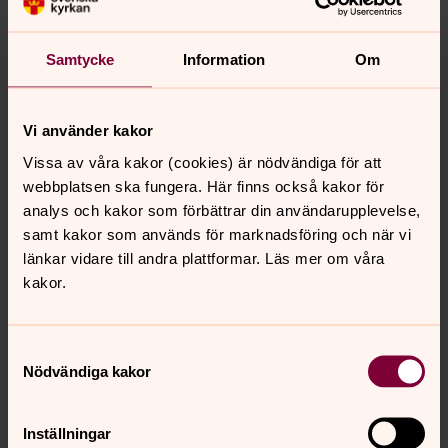
the pandemic gave fresh evidence of the relevance of
the project. The present volume is the English
translation of the initial Portuguese and Spanish reports
Samtycke
Information
Om
about the project, enriched with a new preface. The
editors are delighted that this translation will help
spread the vital insights from this research to a wider
Vi använder kakor
and global readership. This publication is part of the
Vissa av våra kakor (cookies) är nödvändiga för att
Church of Sweden Research Series.
webbplatsen ska fungera. Här finns också kakor för
Order the title here.
analys och kakor som förbättrar din användarupplevelse,
samt kakor som används för marknadsföring och när vi
Musskopf, André Sidnei, González Bernal, Edith & Rincon
länkar vidare till andra plattformar. Läs mer om våra
Andrade, Mauricio (red.),
Theology and sexuality,
kakor.
reproductive health, and rights: Latin American
experiences in participatory action research
, Pickwick
Publications, Eugene, Oregon, 2022.
Samtyckesval
ISBN: 9781725273900
Nödvändiga kakor
Inställningar