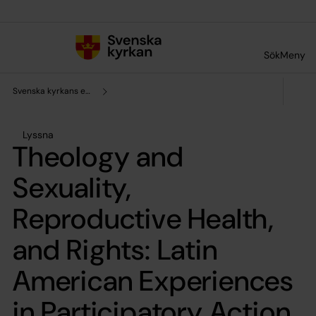
Till innehållet
Till undermeny
Sök
Meny
Svenska kyrkans enhet för forskning och analys
Lyssna
Theology and
Sexuality,
Reproductive Health,
and Rights: Latin
American Experiences
in Participatory Action