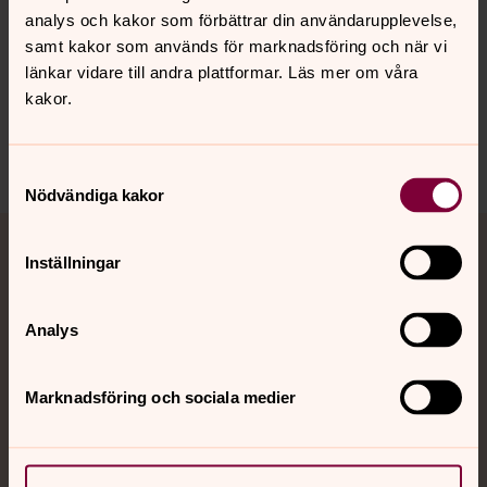
antologier relaterade till respektive workshop.
analys och kakor som förbättrar din användarupplevelse,
samt kakor som används för marknadsföring och när vi
länkar vidare till andra plattformar. Läs mer om våra
kakor.
Senast ändrad 8 augusti 2023
Dela
Samtyckesval
Nödvändiga kakor
Tillbaka till toppen
Tillbaka till innehållet
Jourhavande präst
Inställningar
Akut samtals- och krisstöd. Prata eller chatta anonymt
Analys
med en präst på kvällar och nätter.
Marknadsföring och sociala medier
Chatt
Digitalt brev
Telefon 112