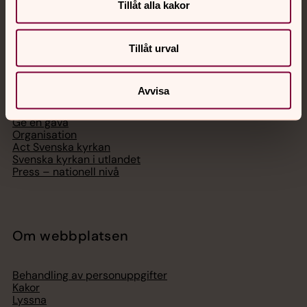
Tillåt alla kakor
Svenska kyrkan
Tillåt urval
Hitta församling
Avvisa
Bli medlem
Lediga jobb
Ge en gåva
Organisation
Act Svenska kyrkan
Svenska kyrkan i utlandet
Press – nationell nivå
Om webbplatsen
Behandling av personuppgifter
Kakor
Lyssna