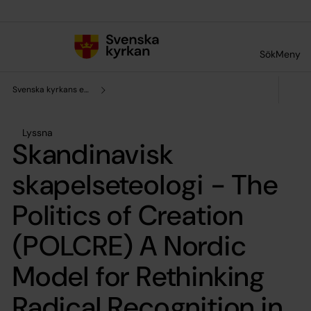
Till innehållet
Till undermeny
Sök
Meny
Svenska kyrkans enhet för forskning och analys
Lyssna
Skandinavisk
skapelseteologi - The
Politics of Creation
(POLCRE) A Nordic
Model for Rethinking
Radical Recognition in