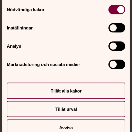
Samtyckesval
Nödvändiga kakor
Chatt
Digitalt brev
Inställningar
Telefon 112
Analys
Svenska kyrkan
Marknadsföring och sociala medier
Hitta församling
Bli medlem
Lediga jobb
Ge en gåva
Tillåt alla kakor
Organisation
Act Svenska kyrkan
Svenska kyrkan i utlandet
Tillåt urval
Press – nationell nivå
Avvisa