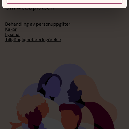
Om webbplatsen
Behandling av personuppgifter
Kakor
Lyssna
Tillgänglighetsredogörelse