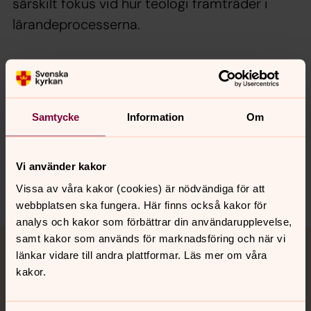
särskilt fokus vid hur teologi framträder i
lärandeprocesserna.
Projektet leds av Jonas Ideström, tidigare medarbetare
vid enheten som numera är verksam vid Enskilda
högskolan i Stockholm.
Samtycke
Information
Om
Vi använder kakor
Senast ändrad 14 mars 2025
Dela
Vissa av våra kakor (cookies) är nödvändiga för att
webbplatsen ska fungera. Här finns också kakor för
analys och kakor som förbättrar din användarupplevelse,
Tillbaka till toppen
Tillbaka till innehållet
samt kakor som används för marknadsföring och när vi
länkar vidare till andra plattformar. Läs mer om våra
Jourhavande präst
kakor.
Akut samtals- och krisstöd. Prata eller chatta anonymt
med en präst på kvällar och nätter.