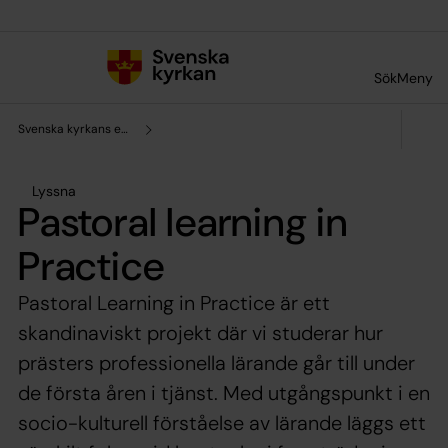
Till innehållet
Till undermeny
Sök
Meny
Svenska kyrkans enhet för forskning och analys
Lyssna
Pastoral learning in
Practice
Pastoral Learning in Practice är ett
skandinaviskt projekt där vi studerar hur
prästers professionella lärande går till under
de första åren i tjänst. Med utgångspunkt i en
socio-kulturell förståelse av lärande läggs ett