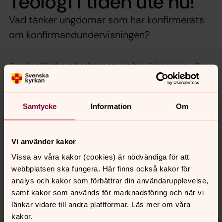
Teologi i tiden ute nu!
Vad tänker ungdomar som har konfirmerats
om konfirmandundervisningen?
Caroline Klintborg berättar om sin bok
”Var är Jesus?
Ungas röster om konfirmandundervisning”
(Verbum).
Teologi i tiden är en podd om olika samtidsteologiska
Samtycke
Information
Om
frågor från Svenska kyrkans enhet för forskning och
analys.
Avsnitt 58 av Teologi i tiden.
Vi använder kakor
Vissa av våra kakor (cookies) är nödvändiga för att
webbplatsen ska fungera. Här finns också kakor för
analys och kakor som förbättrar din användarupplevelse,
Dela
samt kakor som används för marknadsföring och när vi
länkar vidare till andra plattformar. Läs mer om våra
kakor.