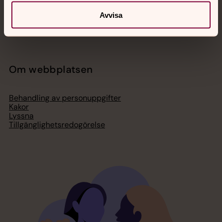
Act Svenska kyrkan
Svenska kyrkan i utlandet
Avvisa
Press – nationell nivå
Om webbplatsen
Behandling av personuppgifter
Kakor
Lyssna
Tillgänglighetsredogörelse