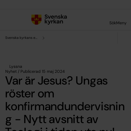
Till innehållet
Till undermeny
Sök
Meny
Svenska kyrkans enhet för forskning och analys
Lyssna
Nyhet / Publicerad 15 maj 2024
Var är Jesus? Ungas
röster om
konfirmandundervisnin
g - Nytt avsnitt av