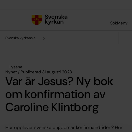
Till innehållet
Till undermeny
Sök
Meny
Svenska kyrkans enhet för forskning och analys
Lyssna
Nyhet / Publicerad 31 augusti 2023
Var är Jesus? Ny bok
om konfirmation av
Caroline Klintborg
Hur upplever svenska ungdomar konfirmandtiden? Hur