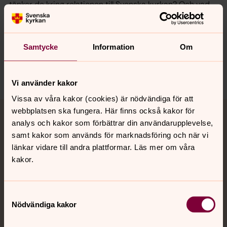
tänker de kring relationen till Svenska kyrkan? Och vad
tycker de om Jesus? Läs mer
här
.
Samtycke
Information
Om
Dela
Vi använder kakor
Vissa av våra kakor (cookies) är nödvändiga för att
Tillbaka till toppen
Tillbaka till innehållet
webbplatsen ska fungera. Här finns också kakor för
Jourhavande präst
analys och kakor som förbättrar din användarupplevelse,
samt kakor som används för marknadsföring och när vi
Akut samtals- och krisstöd. Prata eller chatta anonymt
länkar vidare till andra plattformar. Läs mer om våra
med en präst på kvällar och nätter.
kakor.
Chatt
Samtyckesval
Digitalt brev
Nödvändiga kakor
Telefon 112