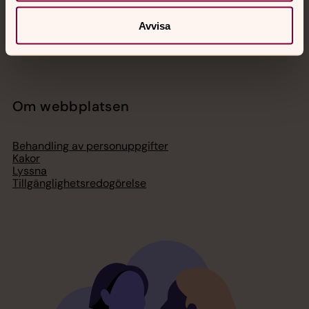
Organisation
Act Svenska kyrkan
Avvisa
Svenska kyrkan i utlandet
Press – nationell nivå
Om webbplatsen
Behandling av personuppgifter
Kakor
Lyssna
Tillgänglighetsredogörelse