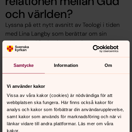
relationen mellan Gud
och världen?
Lyssna på ett nytt avsnitt av Teologi i tiden
med Lina Langby som berättar om sin
avhandling ”Gud och världen”.
Teologi i tiden är en podd om olika samtidsteologiska
Samtycke
Information
Om
frågor från Svenska kyrkans enhet för forskning och
analys.
Avsnitt 62 av Teologi i tiden.
Vi använder kakor
Vissa av våra kakor (cookies) är nödvändiga för att
webbplatsen ska fungera. Här finns också kakor för
analys och kakor som förbättrar din användarupplevelse,
samt kakor som används för marknadsföring och när vi
Dela
länkar vidare till andra plattformar. Läs mer om våra
kakor.