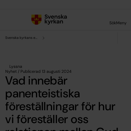
Till innehållet
Till undermeny
Sök
Meny
Svenska kyrkans enhet för forskning och analys
Lyssna
Nyhet / Publicerad 13 augusti 2024
Vad innebär
panenteistiska
föreställningar för hur
vi föreställer oss