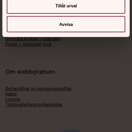
Tillåt urval
Hitta församling
Bli medlem
Lediga jobb
Ge en gåva
Avvisa
Organisation
Act Svenska kyrkan
Svenska kyrkan i utlandet
Press – nationell nivå
Om webbplatsen
Behandling av personuppgifter
Kakor
Lyssna
Tillgänglighetsredogörelse