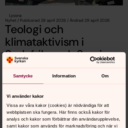
Lyssna
Nyhet / Publicerad 28 april 2026 / Ändrad 29 april 2026
Teologi och
klimataktivism i
Sydafrika och Sverige
Lyssna till Sofia Oreland som i detta avsnitt berättar om
Samtycke
Information
Om
sin avhandling och om de olika teologiska perspektiv
som hon har funnit hos troende klimataktivister i
Sydafrika och Sverige. I samtalet med Michael Nausner
Vi använder kakor
beskriver hon aktivism som ett teologiskt "stigfinnande”.
Vissa av våra kakor (cookies) är nödvändiga för att
Avsnitt 87 av Teologi i tiden
webbplatsen ska fungera. Här finns också kakor för
analys och kakor som förbättrar din användarupplevelse,
samt kakor som används för marknadsföring och när vi