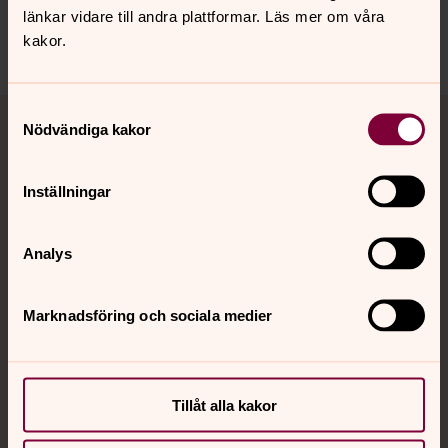
länkar vidare till andra plattformar. Läs mer om våra
Dela
kakor.
Tillbaka till toppen
Tillbaka till innehållet
Samtyckesval
Nödvändiga kakor
Jourhavande präst
Akut samtals- och krisstöd. Prata eller chatta anonymt
Inställningar
med en präst på kvällar och nätter.
Analys
Chatt
Digitalt brev
Telefon 112
Marknadsföring och sociala medier
Tillåt alla kakor
Svenska kyrkan