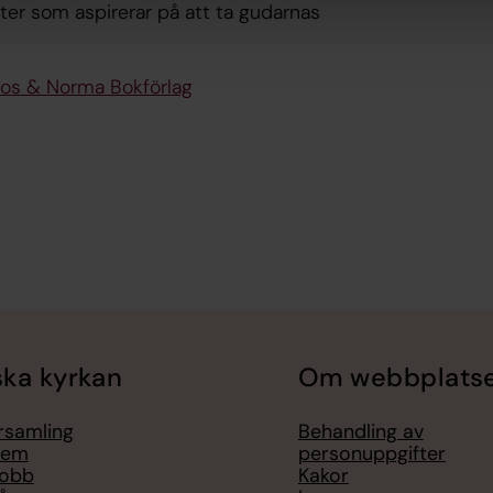
er som aspirerar på att ta gudarnas
tos & Norma Bokförlag
ka kyrkan
Om webbplats
örsamling
Behandling av
lem
personuppgifter
jobb
Kakor