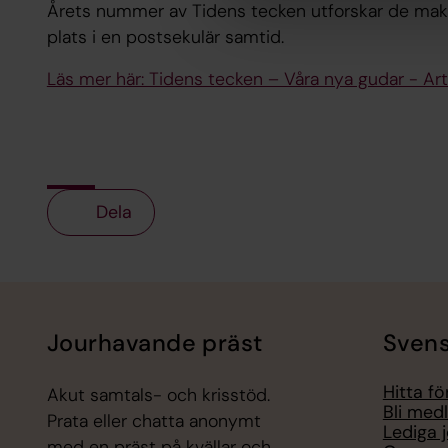
Årets nummer av Tidens tecken utforskar de makt
plats i en postsekulär samtid.
Läs mer här: Tidens tecken – Våra nya gudar - Ar
Dela
Tillbaka till toppen
Tillbaka till innehållet
Jourhavande präst
Svens
Hitta f
Akut samtals- och krisstöd.
Bli med
Prata eller chatta anonymt
Lediga 
med en präst på kvällar och