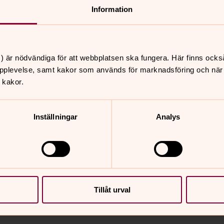
v Tidens
Information
) är nödvändiga för att webbplatsen ska fungera. Här finns ocks
utforskar författarna de
pplevelse, samt kakor som används för marknadsföring och när vi
as plats i en postsekulär
 kakor.
Inställningar
Analys
 utan att de ersätts av sådana som vi
nologier. Det handlar därför inte om en
lig sfär. Vem betjänar vem? Är
Tillåt urval
temen? Till vem eller vilka sätter vi